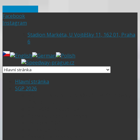
Skip to content
Facebook
Instagram
Stadion Markéta, U Vojtěšky 11, 162 01, Praha
6
Hlavní stránka
SGP 2026
Vítejte na stránce pražské FIM Speedway
Grand Prix
SGP 2026 – Aktuality
Ceny vstupenek + mapa
Parkování SGP
VIP vstupenky
Časový harmonogram