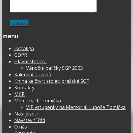
menu
Extraliga
GDPR
Hlavní stránka
Vánoční balíčky SGP 2023
Kalendář závodů
Kniha ke čtvrt století pražské SGP
Kontakty
MČR
Memoriál L. Tomíčka
VIP vstupenky na Memoriál Luboše Tomíčka
Naši jezdci
Návštěvní řád
O nás