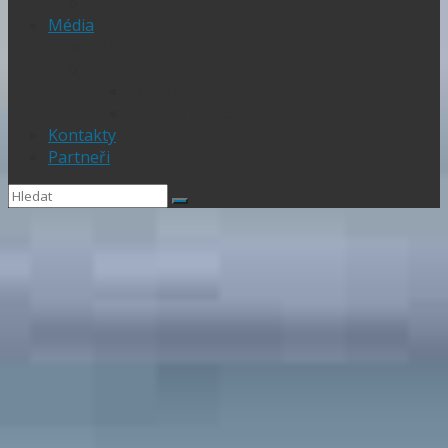
1.Liga
Média
PRESS
Foto
sportphoto.cz
wojta-foto.cz/
Kontakty
Partneři