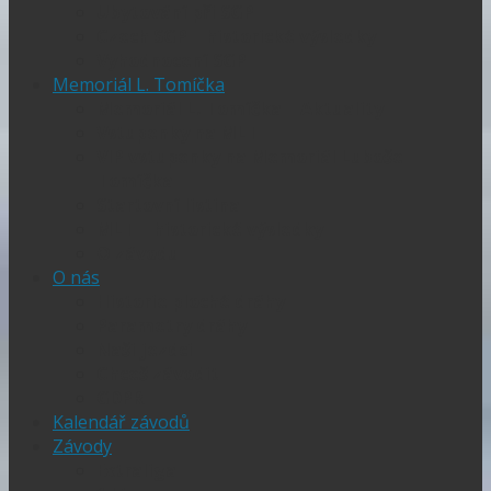
Ubytování při SGP
Czech SGP – historické výsledky
Vyhodnocení SGP
Memoriál L. Tomíčka
Memoriál L. Tomíčka – Aktuality
Vstupenky na MLT
VIP vstupenky na Memoriál Luboše
Tomíčka
Startovní listina
MLT – historické výsledky
O závodu
O nás
Historie ploché dráhy
Parametry dráhy
Naši jezdci
Chceš závodit
GDPR
Kalendář závodů
Závody
Extraliga