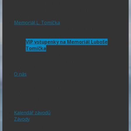
Ubytování při SGP
Czech SGP – historické výsledky
Vyhodnocení SGP
Memoriál L. Tomíčka
Memoriál L. Tomíčka – Aktuality
Vstupenky na MLT
VIP vstupenky na Memoriál Luboše
Tomíčka
Startovní listina
MLT – historické výsledky
O závodu
O nás
Historie ploché dráhy
Parametry dráhy
Naši jezdci
Chceš závodit
GDPR
Kalendář závodů
Závody
Extraliga