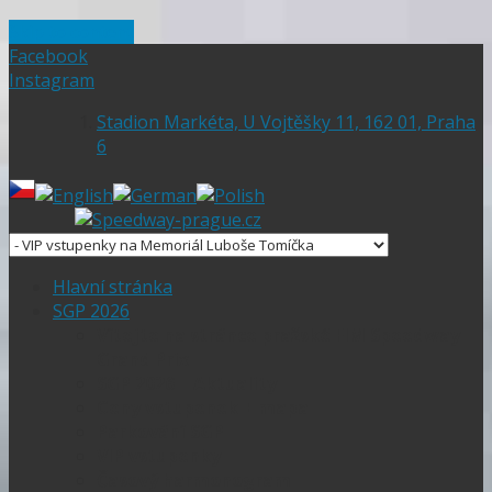
Skip to content
Facebook
Instagram
Stadion Markéta, U Vojtěšky 11, 162 01, Praha
6
Hlavní stránka
SGP 2026
Vítejte na stránce pražské FIM Speedway
Grand Prix
SGP 2026 – Aktuality
Ceny vstupenek + mapa
Parkování SGP
VIP vstupenky
Časový harmonogram