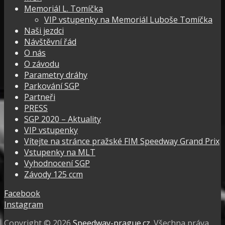
Memoriál L. Tomíčka
VIP vstupenky na Memoriál Luboše Tomíčka
Naši jezdci
Návštěvní řád
O nás
O závodu
Parametry dráhy
Parkování SGP
Partneři
PRESS
SGP 2020 – Aktuality
VIP vstupenky
Vítejte na stránce pražské FIM Speedway Grand Prix
Vstupenky na MLT
Vyhodnocení SGP
Závody 125 ccm
Facebook
Instagram
Copyright © 2026
Speedway-prague.cz
. Všechna práva