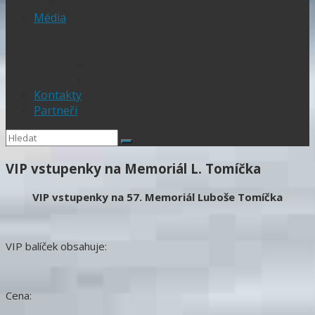
1.Liga
Média
PRESS
Foto
sportphoto.cz
wojta-foto.cz/
Kontakty
Partneři
VIP vstupenky na Memoriál L. Tomíčka
VIP vstupenky na 57.
Memoriál Luboše Tomíčka
VIP balíček obsahuje:
Cena: