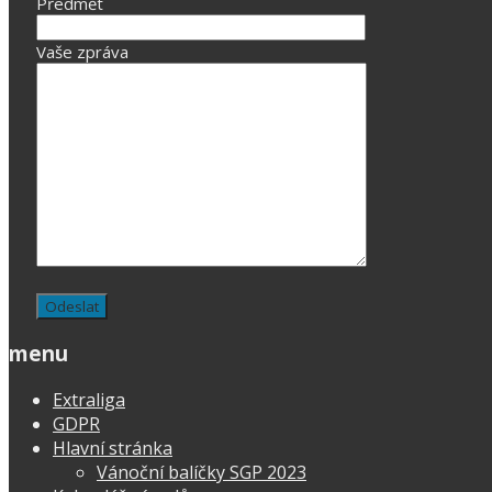
Předmět
Vaše zpráva
menu
Extraliga
GDPR
Hlavní stránka
Vánoční balíčky SGP 2023