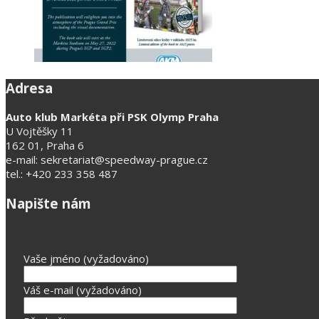
Adresa
Auto klub Markéta při PSK Olymp Praha
U Vojtěšky 11
162 01, Praha 6
e-mail: sekretariat@speedway-prague.cz
tel.: +420 233 358 487
Napište nám
Vaše jméno (vyžadováno)
Váš e-mail (vyžadováno)