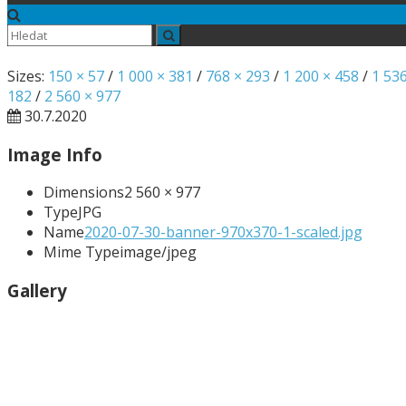
Sizes:
150 × 57
/
1 000 × 381
/
768 × 293
/
1 200 × 458
/
1 53
182
/
2 560 × 977
30.7.2020
Image Info
Dimensions
2 560 × 977
Type
JPG
Name
2020-07-30-banner-970x370-1-scaled.jpg
Mime Type
image/jpeg
Gallery