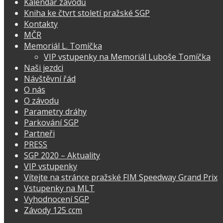
Kalendář závodů
Kniha ke čtvrt století pražské SGP
Kontakty
MČR
Memoriál L. Tomíčka
VIP vstupenky na Memoriál Luboše Tomíčka
Naši jezdci
Návštěvní řád
O nás
O závodu
Parametry dráhy
Parkování SGP
Partneři
PRESS
SGP 2020 – Aktuality
VIP vstupenky
Vítejte na stránce pražské FIM Speedway Grand Prix
Vstupenky na MLT
Vyhodnocení SGP
Závody 125 ccm