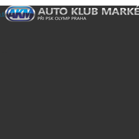
 6
and Prix