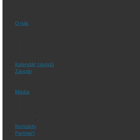
Startovní listina
MLT – historické výsledky
O závodu
O nás
Historie ploché dráhy
Parametry dráhy
Naši jezdci
Chceš závodit
GDPR
Kalendář závodů
Závody
Extraliga
1.Liga
Média
PRESS
Foto
sportphoto.cz
wojta-foto.cz/
Kontakty
Partneři