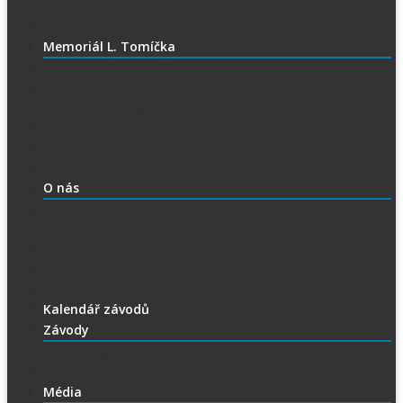
Czech SGP – historické výsledky
Vyhodnocení SGP
Memoriál L. Tomíčka
Memoriál L. Tomíčka – Aktuality
Vstupenky na MLT
VIP vstupenky na Memoriál Luboše Tomíčka
Startovní listina
MLT – historické výsledky
O závodu
O nás
Historie ploché dráhy
Parametry dráhy
Naši jezdci
Chceš závodit
GDPR
Kalendář závodů
Závody
Extraliga
1.Liga
Média