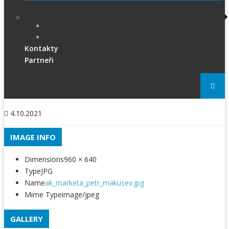
PRESS
Foto
sportphoto.cz
wojta-foto.cz/
Kontakty
Partneři
4.10.2021
IMAGE INFO
Dimensions
960 × 640
Type
JPG
Name
ak_marketa_petr_makusev.jpg
Mime Type
image/jpeg
GALLERY