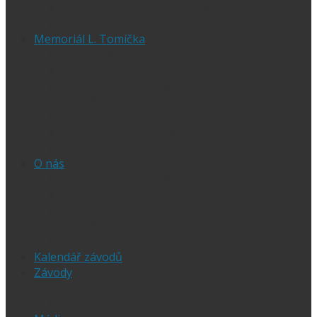
Czech SGP – historické výsledky
Vyhodnocení SGP
Memoriál L. Tomíčka
Memoriál L. Tomíčka – Aktuality
Vstupenky na MLT
VIP vstupenky na Memoriál Luboše
Tomíčka
Startovní listina
MLT – historické výsledky
O závodu
O nás
Historie ploché dráhy
Parametry dráhy
Naši jezdci
Chceš závodit
GDPR
Kalendář závodů
Závody
Extraliga
1.Liga