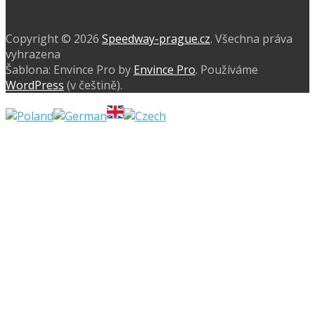
Instagram
Copyright © 2026
Speedway-prague.cz
. Všechna práva
vyhrazena
Šablona: Envince Pro by
Envince Pro
. Používáme
WordPress
(v češtině).