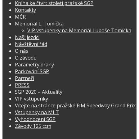
Kniha ke čtvrt století pražské SGP
Kontakty
MČR
Memoriál L. Tomíčka
VIP vstupenky na Memoriál Luboše Tomíčka
Naši jezdci
Návštěvní řád
O nás
O závodu
Parametry dráhy
Parkování SGP
Partneři
PRESS
SGP 2020 – Aktuality
VIP vstupenky
Vítejte na stránce pražské FIM Speedway Grand Prix
Vstupenky na MLT
Vyhodnocení SGP
Závody 125 ccm
Facebook