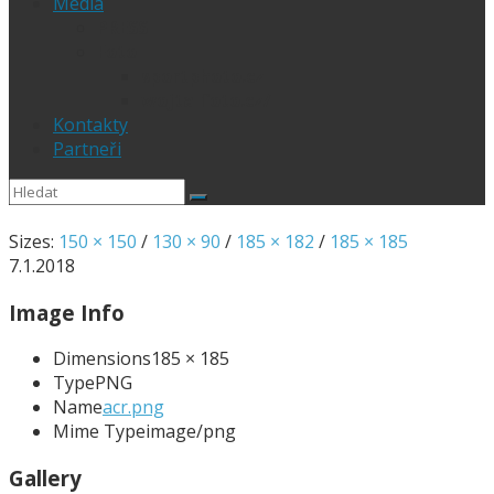
Média
PRESS
Foto
sportphoto.cz
wojta-foto.cz/
Kontakty
Partneři
Sizes:
150 × 150
/
130 × 90
/
185 × 182
/
185 × 185
7.1.2018
Image Info
Dimensions
185 × 185
Type
PNG
Name
acr.png
Mime Type
image/png
Gallery