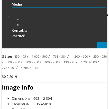
Média
PRESS
Foto
sportphoto.cz
wojta-foto.cz/
Kontakty
Partneři
Sizes:
/
/
/
/
150 × 75
1 000 × 500
768 × 384
1 200 × 600
250 × 250
/
/
/
/
/
/
600 × 400
300 × 200
400 × 200
130 × 90
1 200 × 500
/
272 × 182
4 608 × 2 304
30.9.2019
Image Info
Dimensions
4 608 × 2 304
Camera
ONEPLUS A5010