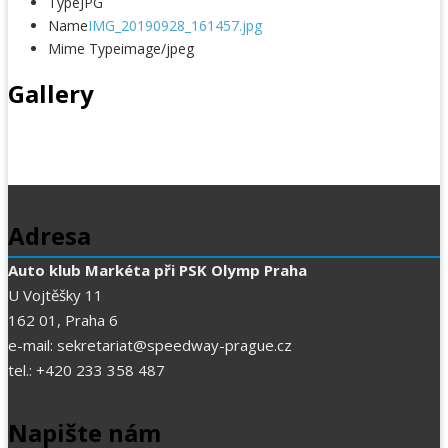
Type
JPG
Name
IMG_20190928_161457.jpg
Mime Type
image/jpeg
Gallery
Adresa
Auto klub Markéta při PSK Olymp Praha
U Vojtěšky 11
162 01, Praha 6
e-mail: sekretariat@speedway-prague.cz
tel.: +420 233 358 487
Napište nám