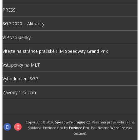
PRESS
SGP 2020 – Aktuality
VIP vstupenky
Vítejte na stránce pražské FIM Speedway Grand Prix
Vstupenky na MLT
Vyhodnocení SGP
Závody 125 ccm
Copyright © 2026
Speedway-prague.cz
. Všechna práva vyhrazena
F
I
Šablona: Envince Pro by
Envince Pro
. Používáme
WordPress
(v
češtině).
a
n