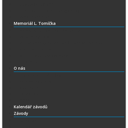
Ubytování při SGP
Czech SGP – historické výsledky
Vyhodnocení SGP
Memoriál L. Tomíčka
Memoriál L. Tomíčka – Aktuality
Vstupenky na MLT
VIP vstupenky na Memoriál Luboše Tomíčka
Startovní listina
MLT – historické výsledky
O závodu
O nás
Historie ploché dráhy
Parametry dráhy
Naši jezdci
Chceš závodit
GDPR
Kalendář závodů
Závody
Extraliga
1.Liga