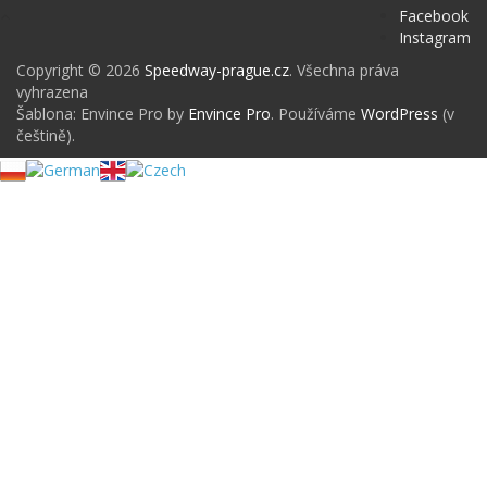
Facebook
Instagram
Copyright © 2026
Speedway-prague.cz
. Všechna práva
vyhrazena
Šablona: Envince Pro by
Envince Pro
. Používáme
WordPress
(v
češtině).