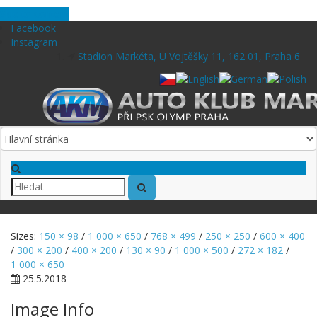
Skip to content
Facebook
Instagram
Stadion Markéta, U Vojtěšky 11, 162 01, Praha 6
Sizes:
150 × 98
/
1 000 × 650
/
768 × 499
/
250 × 250
/
600 × 400
/
300 × 200
/
400 × 200
/
130 × 90
/
1 000 × 500
/
272 × 182
/
1 000 × 650
25.5.2018
Image Info