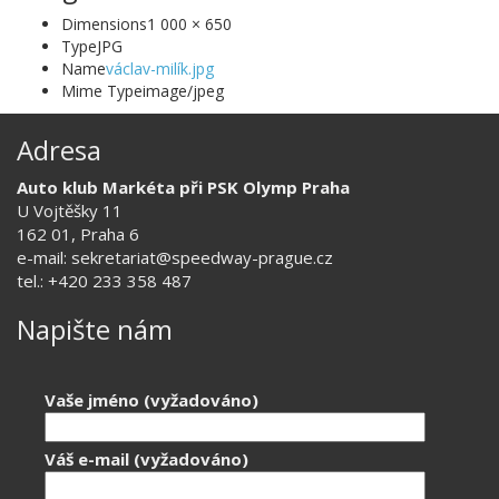
Dimensions
1 000 × 650
Type
JPG
Name
václav-milík.jpg
Mime Type
image/jpeg
Adresa
Auto klub Markéta při PSK Olymp Praha
U Vojtěšky 11
162 01, Praha 6
e-mail: sekretariat@speedway-prague.cz
tel.: +420 233 358 487
Napište nám
Vaše jméno (vyžadováno)
Váš e-mail (vyžadováno)