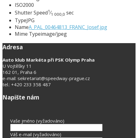
ISO
2000
1
Shutter Speed
⁄
sec
1 000,0
Type
JPG
Name
A_PAL_00464813_FRANC_Josef.jpg
Mime Type
image/jpeg
Adresa
Auto klub Markéta při PSK Olymp Praha
U Vojtěšky 11
162 01, Praha 6
e-mail: sekretariat@speedway-prague.cz
tel.: +420 233 358 487
Napište nám
Vaše jméno (vyžadováno)
Váš e-mail (vyžadováno)