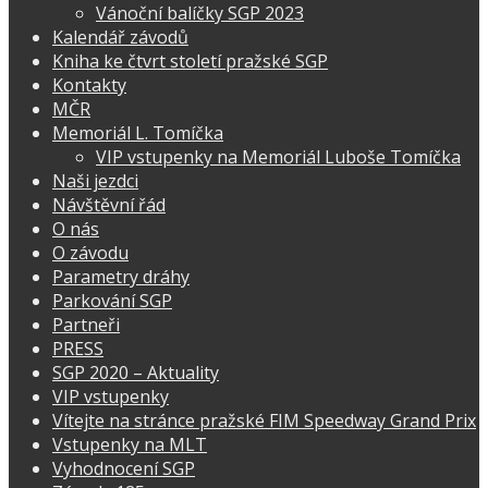
Vánoční balíčky SGP 2023
Kalendář závodů
Kniha ke čtvrt století pražské SGP
Kontakty
MČR
Memoriál L. Tomíčka
VIP vstupenky na Memoriál Luboše Tomíčka
Naši jezdci
Návštěvní řád
O nás
O závodu
Parametry dráhy
Parkování SGP
Partneři
PRESS
SGP 2020 – Aktuality
VIP vstupenky
Vítejte na stránce pražské FIM Speedway Grand Prix
Vstupenky na MLT
Vyhodnocení SGP