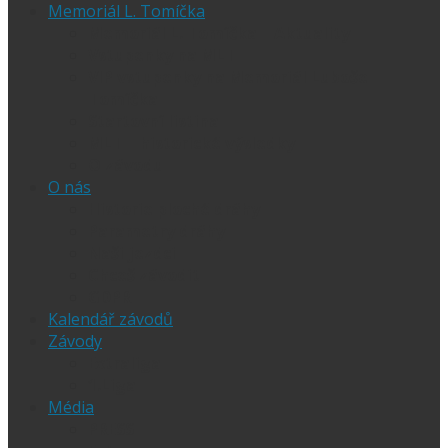
Memoriál L. Tomíčka
Memoriál L. Tomíčka – Aktuality
Vstupenky na MLT
VIP vstupenky na Memoriál Luboše
Tomíčka
Startovní listina
MLT – historické výsledky
O závodu
O nás
Historie ploché dráhy
Parametry dráhy
Naši jezdci
Chceš závodit
GDPR
Kalendář závodů
Závody
Extraliga
1.Liga
Média
PRESS