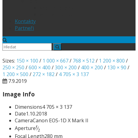
Foto
sportphoto.cz
wojta-foto.cz/
Kontakty
Partneři
Sizes:
150 × 100
/
1 000 × 667
/
768 × 512
/
1 200 × 800
/
250 × 250
/
600 × 400
/
300 × 200
/
400 × 200
/
130 × 90
/
1 200 × 500
/
272 × 182
/
4 705 × 3 137
7.9.2019
Image Info
Dimensions
4 705 × 3 137
Date
1.10.2018
Camera
Canon EOS-1D X Mark II
f
Aperture
⁄
2
Focal Length
280 mm