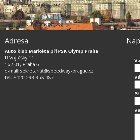
1
Shutter Speed
⁄
sec
80
Type
JPG
Name
zdenek-holub.jpg
Mime Type
image/jpeg
Adresa
Nap
Auto klub Markéta při PSK Olymp Praha
U Vojtěšky 11
Va
162 01, Praha 6
e-mail: sekretariat@speedway-prague.cz
Vá
tel.: +420 233 358 487
P
Va