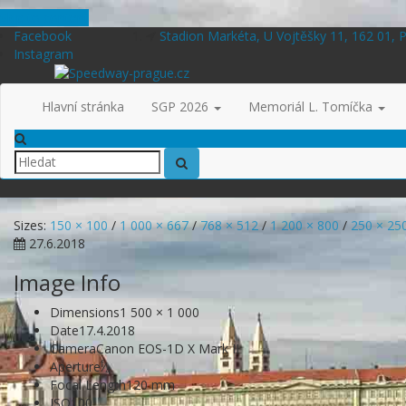
Skip to content
Facebook
Stadion Markéta, U Vojtěšky 11, 162 01, 
Instagram
Hlavní stránka
SGP 2026
Memoriál L. Tomíčka
Sizes:
150 × 100
/
1 000 × 667
/
768 × 512
/
1 200 × 800
/
250 × 25
27.6.2018
Image Info
Dimensions
1 500 × 1 000
Date
17.4.2018
Camera
Canon EOS-1D X Mark II
f
Aperture
⁄
4
Focal Length
120 mm
ISO
100