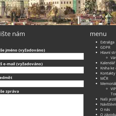
ište nám
menu
Extraliga
GDPR
še jméno (vyžadováno)
Hlavní st
Ván
Kalendář
š e-mail (vyžadováno)
Kniha ke 
Kontakty
ředmět
MČR
Memoriál
VI
še zpráva
To
Naši jezd
Návštěvn
O nás
O závod