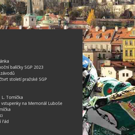
ránka
oční balíčky SGP 2023
 závodů
čtvrt století pražské SGP
 L. Tomíčka
P vstupenky na Memoriál Luboše
míčka
ci
í řád
u