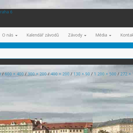
Praha 6
O nás
Kalendář závodů
Závody
Média
Konta
0
/
600 × 400
/
300 × 200
/
400 × 200
/
130 × 90
/
1 200 × 500
/
272 × 