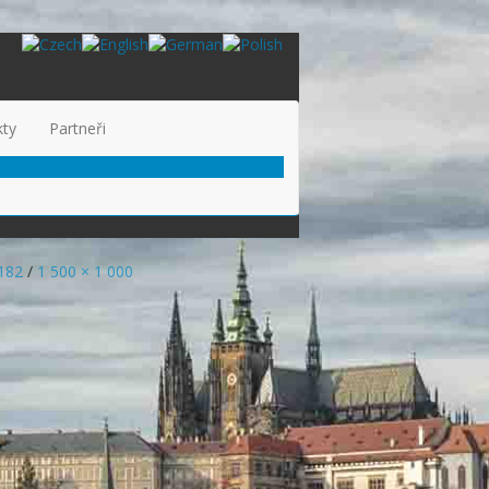
kty
Partneři
182
/
1 500 × 1 000