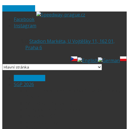
Skip to content
Facebook
Instagram
Stadion Markéta, U Vojtěšky 11, 162 01,
Praha 6
Hlavní stránka
SGP 2026
Vítejte na stránce pražské FIM Speedway
Grand Prix
SGP 2026 – Aktuality
Ceny vstupenek + mapa
Parkování SGP
VIP vstupenky
Časový harmonogram