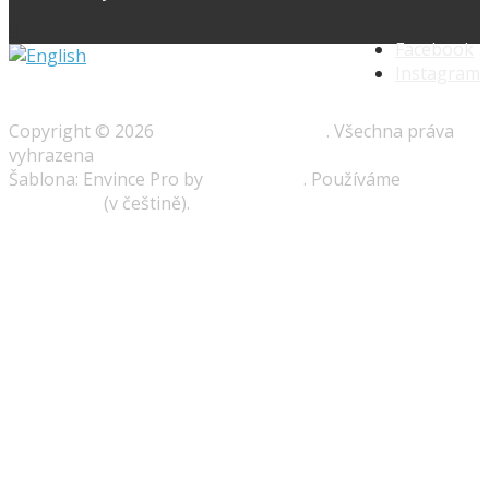
Facebook
Instagram
Copyright © 2026
Speedway-prague.cz
. Všechna práva
vyhrazena
Šablona: Envince Pro by
Envince Pro
. Používáme
WordPress
(v češtině).