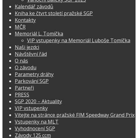
Kalendář závodů
Kniha ke čtvrt století pražské SGP
Kontakty
MČR
Memoriál L. Tomíčka
VIP vstupenky na Memoriál Luboše Tomíčka
Naši jezdci
Návštěvní řád
O nás
O závodu
Parametry dráhy
Parkování SGP
Partneři
PRESS
SGP 2020 – Aktuality
VIP vstupenky
Vítejte na stránce pražské FIM Speedway Grand Prix
Vstupenky na MLT
Vyhodnocení SGP
Závody 125 ccm