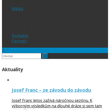
1.Liga
Média
PRESS
Foto
sportphoto.cz
wojta-foto.cz/
Kontakty
Partneři
Aktuality
Josef Franc – ze závodu do závodu
Josef Franc letos zažívá náročnou sezónu. K
výborným výsledkům na dlouhé dráze si sem tam