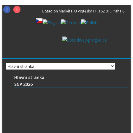
Skip
Facebook
Instagram
Stadion Markéta, U Vojtěšky 11, 162 01, Praha 6
to
content
Hlavní stránka
SGP 2026
Vítejte na stránce pražské FIM Speedway Grand Prix
SGP 2026 – Aktuality
Ceny vstupenek + mapa
Parkování SGP
VIP vstupenky
Časový harmonogram
Ubytování při SGP