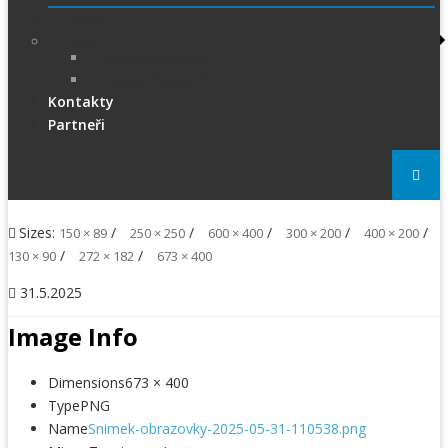
PRESS
Foto
sportphoto.cz
wojta-foto.cz/
Kontakty
Partneři
Sizes:
/
/
/
/
/
150 × 89
250 × 250
600 × 400
300 × 200
400 × 200
/
/
130 × 90
272 × 182
673 × 400
31.5.2025
Image Info
Dimensions
673 × 400
Type
PNG
Name
Snimek-obrazovky-2025-05-31-110538.png