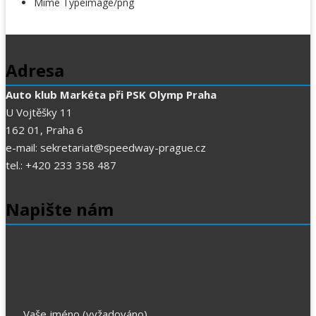
Mime Type
image/png
Adresa
Auto klub Markéta při PSK Olymp Praha
U Vojtěšky 11
162 01, Praha 6
e-mail: sekretariat@speedway-prague.cz
tel.: +420 233 358 487
Napište nám
Vaše jméno (vyžadováno)