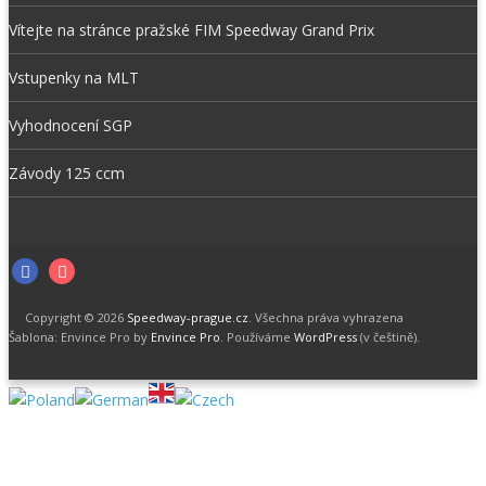
Vítejte na stránce pražské FIM Speedway Grand Prix
Vstupenky na MLT
Vyhodnocení SGP
Závody 125 ccm
Facebook
Instagram
Copyright © 2026
Speedway-prague.cz
. Všechna práva vyhrazena
Šablona: Envince Pro by
Envince Pro
. Používáme
WordPress
(v češtině).