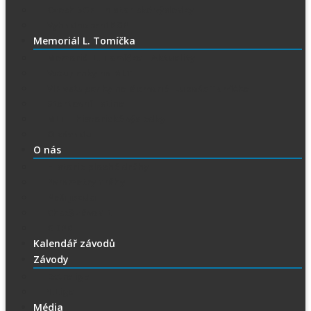
Czech SGP – historické výsledky
Vyhodnocení SGP
Memoriál L. Tomíčka
Memoriál L. Tomíčka – Aktuality
Vstupenky na MLT
VIP vstupenky na Memoriál Luboše Tomíčka
Startovní listina
MLT – historické výsledky
O závodu
O nás
Historie ploché dráhy
Parametry dráhy
Naši jezdci
Chceš závodit
GDPR
Kalendář závodů
Závody
Extraliga
1.Liga
Média