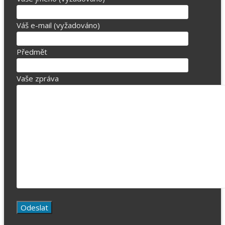
Váš e-mail (vyžadováno)
Předmět
Vaše zpráva