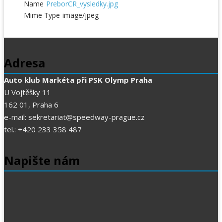
Name
PreborCR_vysledky.jpg
Mime Type
image/jpeg
Adresa
Auto klub Markéta při PSK Olymp Praha
U Vojtěšky 11
162 01, Praha 6
e-mail: sekretariat@speedway-prague.cz
tel.: +420 233 358 487
Napište nám