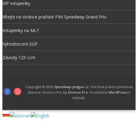
VIP vstupenky
Vítejte na stránce pražské FIM Speedway Grand Prix
Vstupenky na MLT
Vyhodnocení SGP
Závody 125 ccm
Copyright © 2026
Speedway-prague.cz
. Všechna práva vyhrazena
Facebook
Instagram
Šablona: Envince Pro by
Envince Pro
. Používáme
WordPress
(v
češtině).