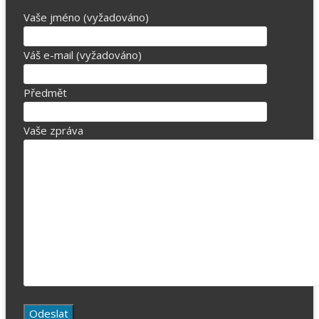
Vaše jméno (vyžadováno)
Váš e-mail (vyžadováno)
Předmět
Vaše zpráva