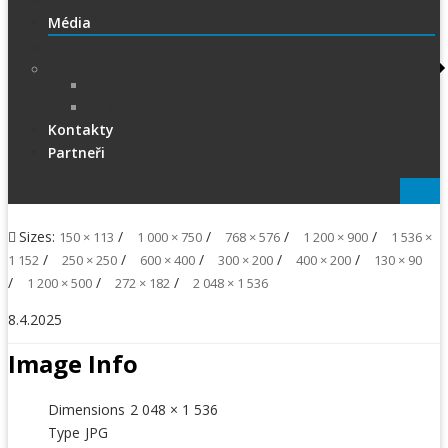
1.Liga
Média
PRESS
Foto
sportphoto.cz
wojta-foto.cz/
Kontakty
Partneři
Sizes:
/
/
/
/
150 × 113
1 000 × 750
768 × 576
1 200 × 900
1 536 ×
/
/
/
/
/
1 152
250 × 250
600 × 400
300 × 200
400 × 200
130 × 90
/
/
/
1 200 × 500
272 × 182
2 048 × 1 536
8.4.2025
Image Info
Dimensions
2 048 × 1 536
Type
JPG