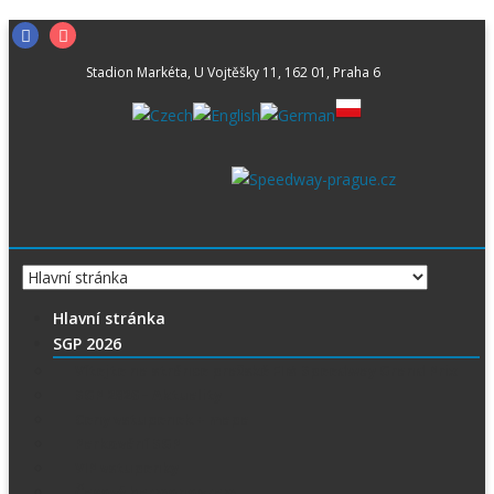
Skip
Facebook
Instagram
to
Stadion Markéta, U Vojtěšky 11, 162 01, Praha 6
content
Hlavní stránka
SGP 2026
Vítejte na stránce pražské FIM Speedway Grand Prix
SGP 2026 – Aktuality
Ceny vstupenek + mapa
Parkování SGP
VIP vstupenky
Časový harmonogram