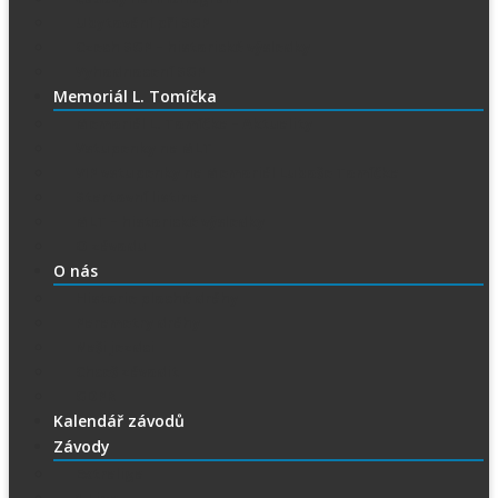
Ubytování při SGP
Czech SGP – historické výsledky
Vyhodnocení SGP
Memoriál L. Tomíčka
Memoriál L. Tomíčka – Aktuality
Vstupenky na MLT
VIP vstupenky na Memoriál Luboše Tomíčka
Startovní listina
MLT – historické výsledky
O závodu
O nás
Historie ploché dráhy
Parametry dráhy
Naši jezdci
Chceš závodit
GDPR
Kalendář závodů
Závody
Extraliga