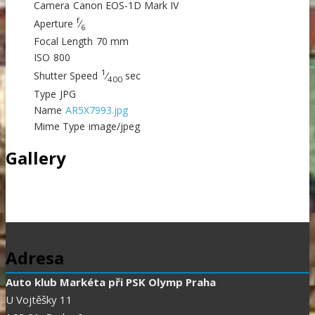
Camera
Canon EOS-1D Mark IV
f
Aperture
⁄
6
Focal Length
70 mm
ISO
800
1
Shutter Speed
⁄
sec
400
Type
JPG
Name
AR5X7993.jpg
Mime Type
image/jpeg
Gallery
Adresa
Auto klub Markéta při PSK Olymp Praha
U Vojtěšky 11