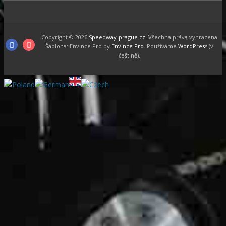
Copyright © 2026
Speedway-prague.cz
. Všechna práva vyhrazena
Facebook
Instagram
Šablona: Envince Pro by
Envince Pro
. Používáme
WordPress
(v
češtině).