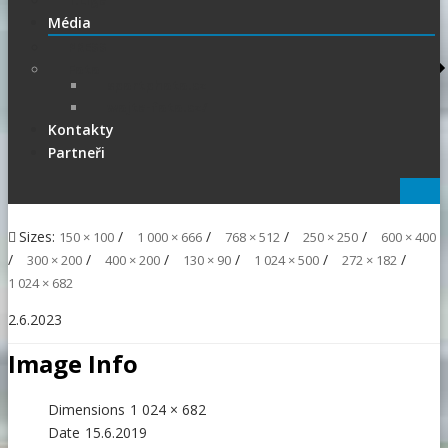
1.Liga
Média
PRESS
Foto
sportphoto.cz
wojta-foto.cz/
Kontakty
Partneři
Sizes:
/
/
/
/
150 × 100
1 000 × 666
768 × 512
250 × 250
600 × 400
/
/
/
/
/
/
300 × 200
400 × 200
130 × 90
1 024 × 500
272 × 182
1 024 × 682
2.6.2023
Image Info
Dimensions
1 024 × 682
Date
15.6.2019