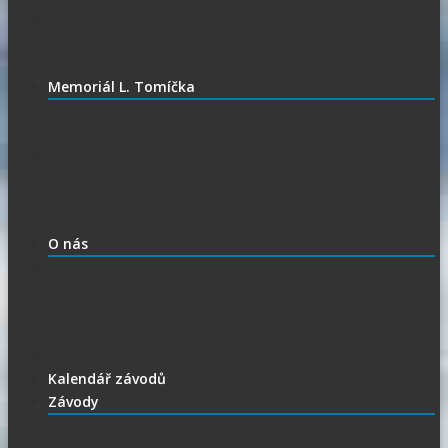
Ubytování při SGP
Czech SGP – historické výsledky
Vyhodnocení SGP
Memoriál L. Tomíčka
Memoriál L. Tomíčka – Aktuality
Vstupenky na MLT
VIP vstupenky na Memoriál Luboše Tomíčka
Startovní listina
MLT – historické výsledky
O závodu
O nás
Historie ploché dráhy
Parametry dráhy
Naši jezdci
Chceš závodit
GDPR
Kalendář závodů
Závody
Extraliga