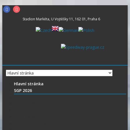
Skip
Facebook
Instagram
to
Stadion Markéta, U Vojtěšky 11, 162 01, Praha 6
content
Hlavní stránka
SGP 2026
Vítejte na stránce pražské FIM Speedway Grand Prix
SGP 2026 – Aktuality
Ceny vstupenek + mapa
Parkování SGP
VIP vstupenky
Časový harmonogram