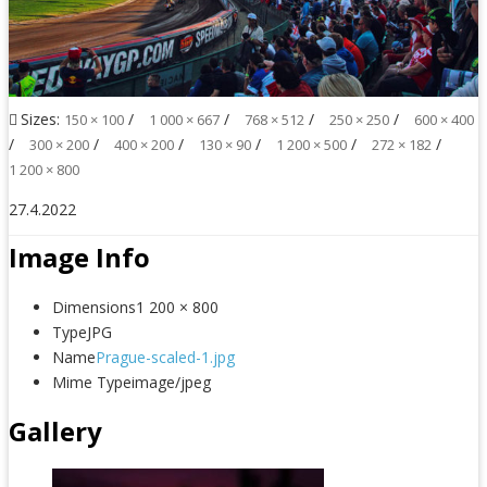
Sizes:
/
/
/
/
150 × 100
1 000 × 667
768 × 512
250 × 250
600 × 400
/
/
/
/
/
/
300 × 200
400 × 200
130 × 90
1 200 × 500
272 × 182
1 200 × 800
27.4.2022
Image Info
Dimensions
1 200 × 800
Type
JPG
Name
Prague-scaled-1.jpg
Mime Type
image/jpeg
Gallery