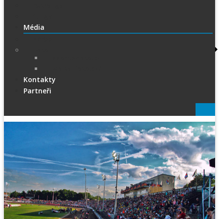
Extraliga
1.Liga
Média
PRESS
Foto
sportphoto.cz
wojta-foto.cz/
Kontakty
Partneři