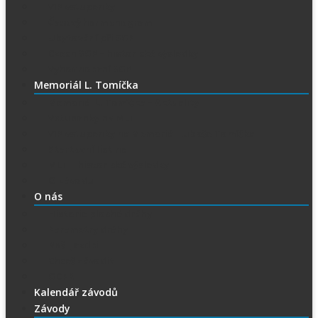
VIP vstupenky
Časový harmonogram
Ubytování při SGP
Czech SGP – historické výsledky
Vyhodnocení SGP
Memoriál L. Tomíčka
Memoriál L. Tomíčka – Aktuality
Vstupenky na MLT
VIP vstupenky na Memoriál Luboše Tomíčka
Startovní listina
MLT – historické výsledky
O závodu
O nás
Historie ploché dráhy
Parametry dráhy
Naši jezdci
Chceš závodit
GDPR
Kalendář závodů
Závody