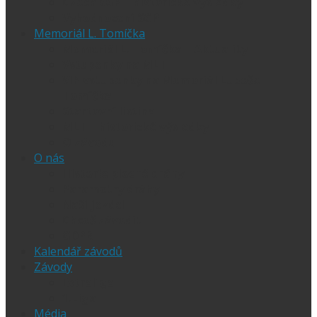
Czech SGP – historické výsledky
Vyhodnocení SGP
Memoriál L. Tomíčka
Memoriál L. Tomíčka – Aktuality
Vstupenky na MLT
VIP vstupenky na Memoriál Luboše
Tomíčka
Startovní listina
MLT – historické výsledky
O závodu
O nás
Historie ploché dráhy
Parametry dráhy
Naši jezdci
Chceš závodit
GDPR
Kalendář závodů
Závody
Extraliga
1.Liga
Média