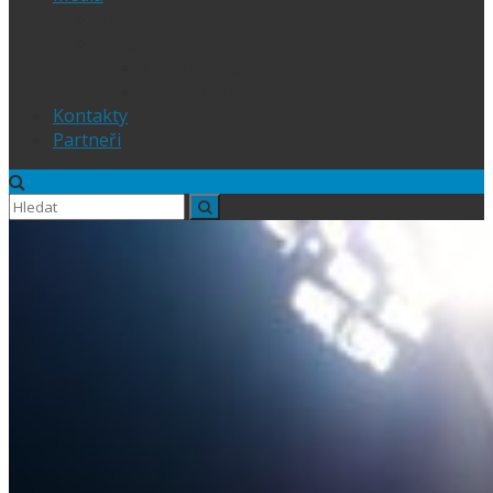
PRESS
Foto
sportphoto.cz
wojta-foto.cz/
Kontakty
Partneři