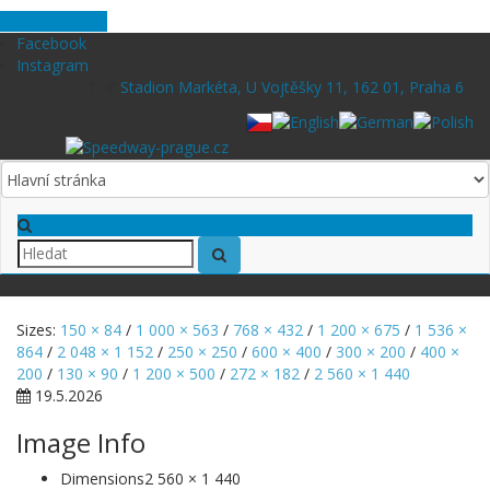
Skip to content
Facebook
Instagram
Stadion Markéta, U Vojtěšky 11, 162 01, Praha 6
Sizes:
150 × 84
/
1 000 × 563
/
768 × 432
/
1 200 × 675
/
1 536 ×
864
/
2 048 × 1 152
/
250 × 250
/
600 × 400
/
300 × 200
/
400 ×
200
/
130 × 90
/
1 200 × 500
/
272 × 182
/
2 560 × 1 440
19.5.2026
Image Info
Dimensions
2 560 × 1 440