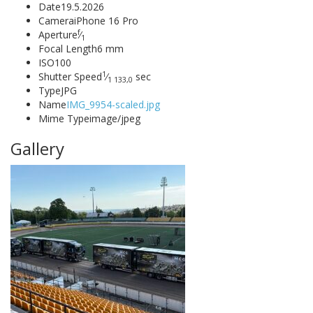
Date
19.5.2026
Camera
iPhone 16 Pro
f
Aperture
⁄
1
Focal Length
6 mm
ISO
100
1
Shutter Speed
⁄
sec
1 133,0
Type
JPG
Name
IMG_9954-scaled.jpg
Mime Type
image/jpeg
Gallery