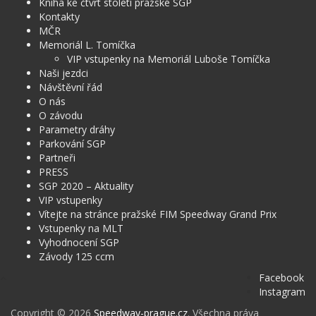
Kniha ke čtvrt století pražské SGP
Kontakty
MČR
Memoriál L. Tomíčka
VIP vstupenky na Memoriál Luboše Tomíčka
Naši jezdci
Návštěvní řád
O nás
O závodu
Parametry dráhy
Parkování SGP
Partneři
PRESS
SGP 2020 – Aktuality
VIP vstupenky
Vítejte na stránce pražské FIM Speedway Grand Prix
Vstupenky na MLT
Vyhodnocení SGP
Závody 125 ccm
Facebook
Instagram
Copyright © 2026
Speedway-prague.cz
. Všechna práva