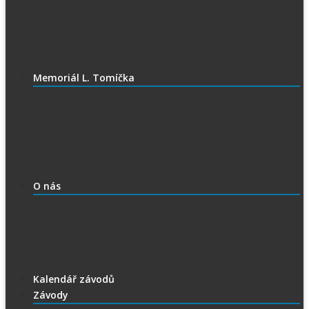
VIP vstupenky
Časový harmonogram
Ubytování při SGP
Czech SGP – historické výsledky
Vyhodnocení SGP
Memoriál L. Tomíčka
Memoriál L. Tomíčka – Aktuality
Vstupenky na MLT
VIP vstupenky na Memoriál Luboše Tomíčka
Startovní listina
MLT – historické výsledky
O závodu
O nás
Historie ploché dráhy
Parametry dráhy
Naši jezdci
Chceš závodit
GDPR
Kalendář závodů
Závody