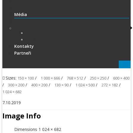
Extraliga
1.Liga
Média
PRESS
Foto
sportphoto.cz
wojta-foto.cz/
Kontakty
Partneři
Sizes:
/
/
/
/
150 × 100
1 000 × 666
768 × 512
250 × 250
600 × 400
/
/
/
/
/
/
300 × 200
400 × 200
130 × 90
1 024 × 500
272 × 182
1 024 × 682
7.10.2019
Image Info
Dimensions
1 024 × 682