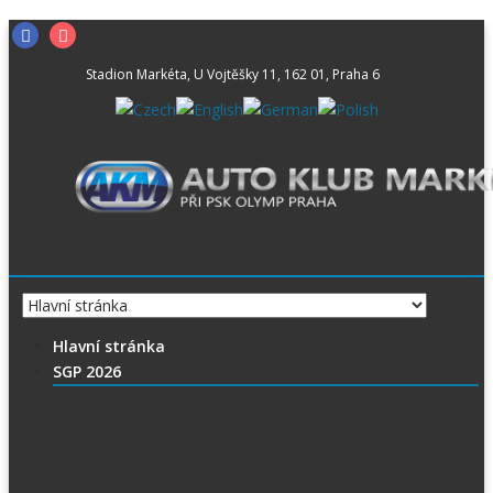
Skip
Facebook
Instagram
to
Stadion Markéta, U Vojtěšky 11, 162 01, Praha 6
content
Hlavní stránka
SGP 2026
Vítejte na stránce pražské FIM Speedway Grand Prix
SGP 2026 – Aktuality
Ceny vstupenek + mapa
Parkování SGP