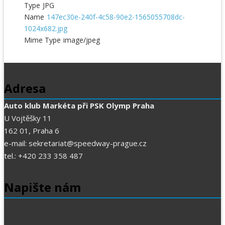
Type
JPG
Name
147ec30e-240f-4c58-90e2-1565055708dc-
1024x682.jpg
Mime Type
image/jpeg
Adresa
Auto klub Markéta při PSK Olymp Praha
U Vojtěšky 11
162 01, Praha 6
e-mail: sekretariat@speedway-prague.cz
tel.: +420 233 358 487
Napište nám