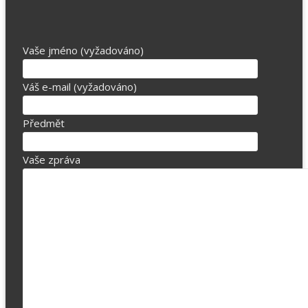
Vaše jméno (vyžadováno)
Váš e-mail (vyžadováno)
Předmět
Vaše zpráva