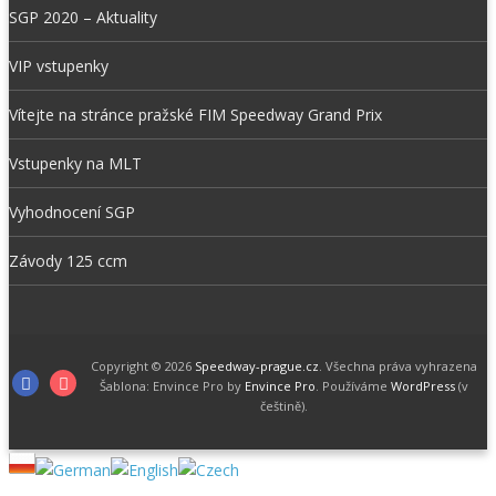
SGP 2020 – Aktuality
VIP vstupenky
Vítejte na stránce pražské FIM Speedway Grand Prix
Vstupenky na MLT
Vyhodnocení SGP
Závody 125 ccm
Copyright © 2026
Speedway-prague.cz
. Všechna práva vyhrazena
Facebook
Instagram
Šablona: Envince Pro by
Envince Pro
. Používáme
WordPress
(v
češtině).