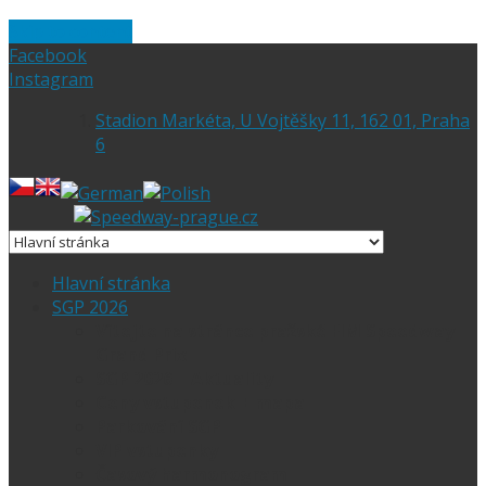
Skip to content
Facebook
Instagram
Stadion Markéta, U Vojtěšky 11, 162 01, Praha
6
Hlavní stránka
SGP 2026
Vítejte na stránce pražské FIM Speedway
Grand Prix
SGP 2026 – Aktuality
Ceny vstupenek + mapa
Parkování SGP
VIP vstupenky
Časový harmonogram