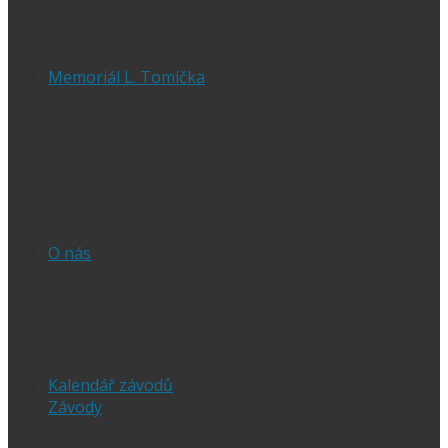
Ubytování při SGP
Czech SGP – historické výsledky
Vyhodnocení SGP
Memoriál L. Tomíčka
Memoriál L. Tomíčka – Aktuality
Vstupenky na MLT
VIP vstupenky na Memoriál Luboše
Tomíčka
Startovní listina
MLT – historické výsledky
O závodu
O nás
Historie ploché dráhy
Parametry dráhy
Naši jezdci
Chceš závodit
GDPR
Kalendář závodů
Závody
Extraliga