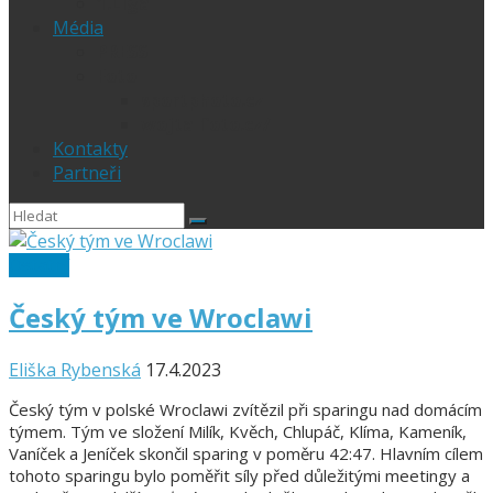
1.Liga
Média
PRESS
Foto
sportphoto.cz
wojta-foto.cz/
Kontakty
Partneři
Ostatní
Český tým ve Wroclawi
Eliška Rybenská
17.4.2023
Český tým v polské Wroclawi zvítězil při sparingu nad domácím
týmem. Tým ve složení Milík, Kvěch, Chlupáč, Klíma, Kameník,
Vaníček a Jeníček skončil sparing v poměru 42:47. Hlavním cílem
tohoto sparingu bylo poměřit síly před důležitými meetingy a