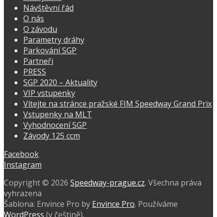
Návštěvní řád
O nás
O závodu
Parametry dráhy
Parkování SGP
Partneři
PRESS
SGP 2020 – Aktuality
VIP vstupenky
Vítejte na stránce pražské FIM Speedway Grand Prix
Vstupenky na MLT
Vyhodnocení SGP
Závody 125 ccm
Facebook
Instagram
Copyright © 2026
Speedway-prague.cz
. Všechna práva
vyhrazena
Šablona: Envince Pro by
Envince Pro
. Používáme
WordPress
(v češtině).