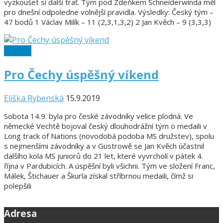
vyzkoušet si další trať. Tým pod Zdeňkem Schneiderwinda měl
pro dnešní odpoledne volnější pravidla. Výsledky: Český tým –
47 bodů 1 Václav Milík – 11 (2,3,1,3,2) 2 Jan Kvěch – 9 (3,3,3)
Ostatní
Pro Čechy úspěšný víkend
Eliška Rybenská
15.9.2019
Sobota 14.9. byla pro české závodníky velice plodná. Ve
německé Vechtě bojoval český dlouhodrážní tým o medaili v
Long track of Nations (novodobá podoba MS družstev), spolu
s nejmenšími závodníky a v Güstrowě se Jan Kvěch účastnil
dalšího kola MS juniorů do 21 let, které vyvrcholí v pátek 4.
října v Pardubicích. A úspěšní byli všichni. Tým ve složení Franc,
Málek, Štichauer a Škurla získal stříbrnou medaili, čímž si
polepšili
Adresa