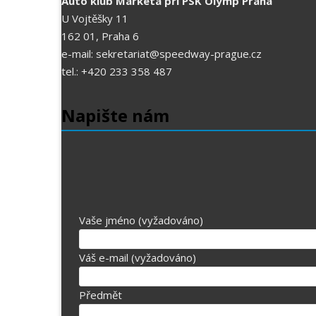
Auto klub Markéta při PSK Olymp Praha
U Vojtěšky 11
162 01, Praha 6
e-mail: sekretariat@speedway-prague.cz
tel.: +420 233 358 487
Napište nám
Vaše jméno (vyžadováno)
Váš e-mail (vyžadováno)
Předmět