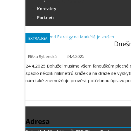
wojta-foto.cz/
Kontakty
Partneři
EXTRALIGA
Dnešn
24.4.2025
Eliška Rybenská
24.4.2025 Bohužel musíme všem fanouškům ploché dr
spadlo několik milimetrů srážek a na dráze se vyskytl
nám také znemožňuje provést potřebnou úpravu povrc
Adresa