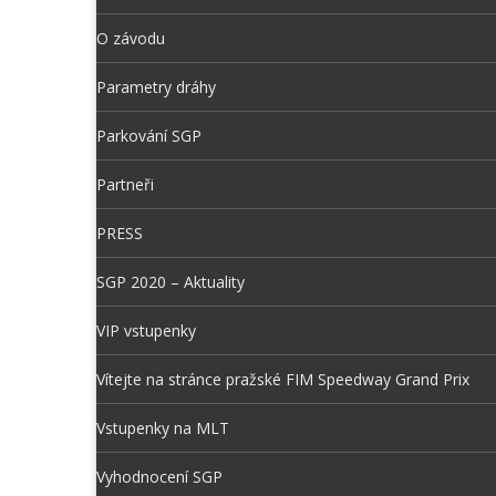
O závodu
Parametry dráhy
Parkování SGP
Partneři
PRESS
SGP 2020 – Aktuality
VIP vstupenky
Vítejte na stránce pražské FIM Speedway Grand Prix
Vstupenky na MLT
Vyhodnocení SGP