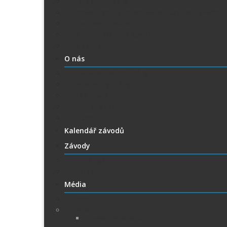
Vstupenky na MLT
VIP vstupenky na Memoriál Luboše Tomíčka
Startovní listina
MLT – historické výsledky
O závodu
O nás
Historie ploché dráhy
Parametry dráhy
Naši jezdci
Chceš závodit
GDPR
Kalendář závodů
Závody
Extraliga
1.Liga
Média
PRESS
Foto
sportphoto.cz