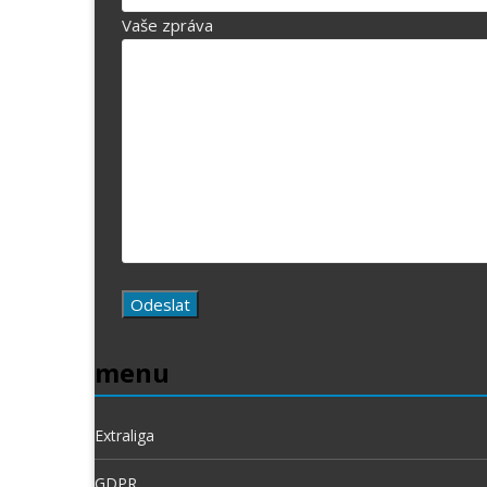
Vaše zpráva
menu
Extraliga
GDPR