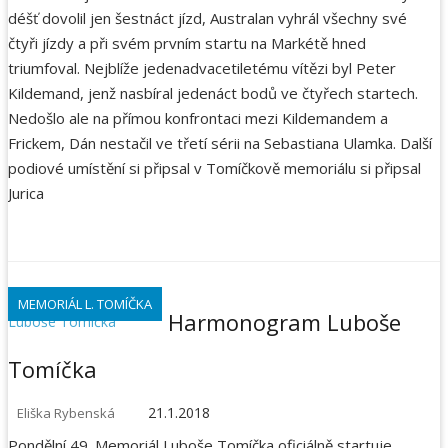
déšť dovolil jen šestnáct jízd, Australan vyhrál všechny své
čtyři jízdy a při svém prvním startu na Markétě hned
triumfoval. Nejblíže jedenadvacetiletému vítězi byl Peter
Kildemand, jenž nasbíral jedenáct bodů ve čtyřech startech.
Nedošlo ale na přímou konfrontaci mezi Kildemandem a
Frickem, Dán nestačil ve třetí sérii na Sebastiana Ulamka. Další
podiové umístění si připsal v Tomíčkově memoriálu si připsal
Jurica
MEMORIÁL L. TOMÍČKA
Harmonogram Luboše
Tomíčka
21.1.2018
Eliška Rybenská
Pondělní 49. Memoriál Luboše Tomíčka oficiálně startuje