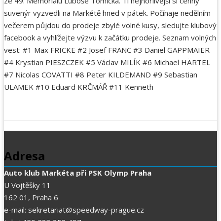
ze 49. Memoriálu Luboše Tomíčka. Ti nejhorlivější si cenný
suvenýr vyzvedli na Markétě hned v pátek. Počínaje nedělním
večerem půjdou do prodeje zbylé volné kusy, sledujte klubový
facebook a vyhlížejte výzvu k začátku prodeje. Seznam volných
vest: #1 Max FRICKE #2 Josef FRANC #3 Daniel GAPPMAIER
#4 Krystian PIESZCZEK #5 Václav MILÍK #6 Michael HÄRTEL
#7 Nicolas COVATTI #8 Peter KILDEMAND #9 Sebastian
ULAMEK #10 Eduard KRČMÁŘ #11 Kenneth
Adresa
Auto klub Markéta při PSK Olymp Praha
U Vojtěšky 11
162 01, Praha 6
e-mail: sekretariat@speedway-prague.cz