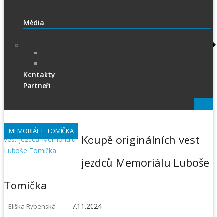
Extraliga
1.Liga
Média
PRESS
Foto
sportphoto.cz
wojta-foto.cz/
Kontakty
Partneři
MEMORIÁL L. TOMÍČKA
Koupě originálních vest
jezdců Memoriálu Luboše
Tomíčka
7.11.2024
Eliška Rybenská