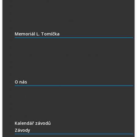
Časový harmonogram
Ubytování při SGP
Czech SGP – historické výsledky
Vyhodnocení SGP
Memoriál L. Tomíčka
Memoriál L. Tomíčka – Aktuality
Vstupenky na MLT
VIP vstupenky na Memoriál Luboše Tomíčka
Startovní listina
MLT – historické výsledky
O závodu
O nás
Historie ploché dráhy
Parametry dráhy
Naši jezdci
Chceš závodit
GDPR
Kalendář závodů
Závody