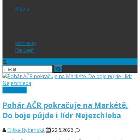
1.Liga
Média
PRESS
Foto
sportphoto.cz
wojta-foto.cz/
Kontakty
Partneři
Přebor ČR
Pohár AČR pokračuje na Markétě.
Do boje půjde i lídr Nejezchleba
Eliška Rybenská
22.6.2026