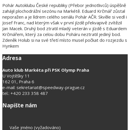
Pohár Autoklubu České republiky (Přebor jednotlivců) úspěšně
zahájil plochodrážní sezónu na Markétě. Eduard Krčmář zůstal
neporažen a je lídrem celého seriálu Pohár AČR. Skvěle si vedl i
Josef Franc, nad kterým však v první jízdě překvapivě zvítězil
Jan Macek. Druhý bod ztratil mladý veterán v jízdě s Eduardem
Krčmářem, který za celou dobu Poháru neztratil jediný bod.
Zdeněk Holub si na své třetí místo musel počkat do rozjezdu s
Hynkem
Adresa
Auto klub Markéta při PSK Olymp Praha
U Vojtěšky 11
162 01, Praha 6
e-mail: sekretariat@speedway-prague.cz
tel.: +420 233 358 487
Napište nám
Vaše jméno (vyžadováno)