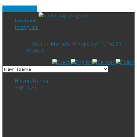
Skip to content
Facebook
Instagram
Stadion Markéta, U Vojtěšky 11, 162 01,
Praha 6
Hlavní stránka
SGP 2026
Vítejte na stránce pražské FIM Speedway
Grand Prix
SGP 2026 – Aktuality
Ceny vstupenek + mapa
Parkování SGP
VIP vstupenky
Časový harmonogram