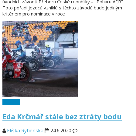
úvodních závodů Přeboru České republiky – „Poháru AČR“.
Toto pořadí jezdců vzniklé s těchto závodů bude jediným
kritériem pro nominace v roce
125 ccm
Eda Krčmář stále bez ztráty bodu
Eliška Rybenská
24.6.2020