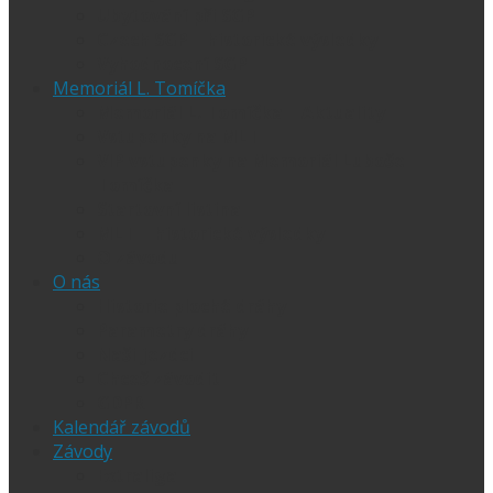
Ubytování při SGP
Czech SGP – historické výsledky
Vyhodnocení SGP
Memoriál L. Tomíčka
Memoriál L. Tomíčka – Aktuality
Vstupenky na MLT
VIP vstupenky na Memoriál Luboše
Tomíčka
Startovní listina
MLT – historické výsledky
O závodu
O nás
Historie ploché dráhy
Parametry dráhy
Naši jezdci
Chceš závodit
GDPR
Kalendář závodů
Závody
Extraliga