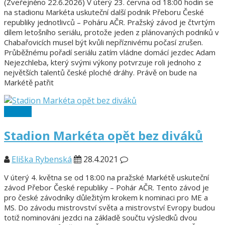
(Zveřejněno 22.6.2026) V úterý 23. června od 18:00 hodin se
na stadionu Markéta uskuteční další podnik Přeboru České
republiky jednotlivců – Poháru AČR. Pražský závod je čtvrtým
dílem letošního seriálu, protože jeden z plánovaných podniků v
Chabařovicích musel být kvůli nepříznivému počasí zrušen.
Průběžnému pořadí seriálu zatím vládne domácí jezdec Adam
Nejezchleba, který svými výkony potvrzuje roli jednoho z
největších talentů české ploché dráhy. Právě on bude na
Markétě patřit
Ostatní
Stadion Markéta opět bez diváků
Eliška Rybenská
28.4.2021
V úterý 4. května se od 18:00 na pražské Markétě uskuteční
závod Přebor České republiky – Pohár AČR. Tento závod je
pro české závodníky důležitým krokem k nominaci pro ME a
MS. Do závodu mistrovství světa a mistrovství Evropy budou
totiž nominováni jezdci na základě součtu výsledků dvou