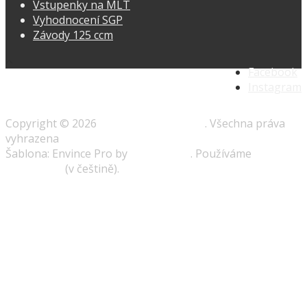
Vstupenky na MLT
Vyhodnocení SGP
Závody 125 ccm
Facebook
Instagram
Copyright © 2026
Speedway-prague.cz
. Všechna práva
vyhrazena
Šablona: Envince Pro by
Envince Pro
. Používáme
WordPress
(v češtině).