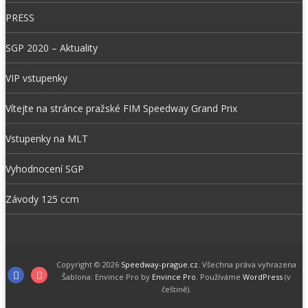
PRESS
SGP 2020 – Aktuality
VIP vstupenky
Vítejte na stránce pražské FIM Speedway Grand Prix
Vstupenky na MLT
Vyhodnocení SGP
Závody 125 ccm
Copyright © 2026
Speedway-prague.cz
. Všechna práva vyhrazena
Facebook
Instagram
Šablona: Envince Pro by
Envince Pro
. Používáme
WordPress
(v
češtině).