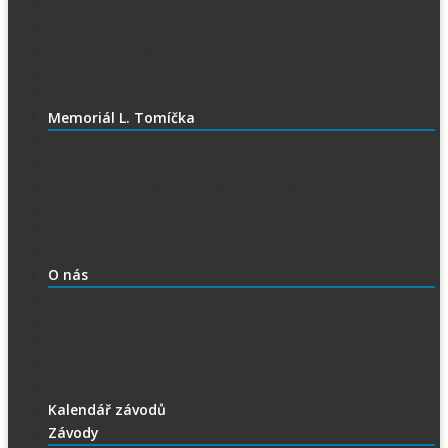
VIP vstupenky
Časový harmonogram
Ubytování při SGP
Czech SGP – historické výsledky
Vyhodnocení SGP
Memoriál L. Tomíčka
Memoriál L. Tomíčka – Aktuality
Vstupenky na MLT
VIP vstupenky na Memoriál Luboše Tomíčka
Startovní listina
MLT – historické výsledky
O závodu
O nás
Historie ploché dráhy
Parametry dráhy
Naši jezdci
Chceš závodit
GDPR
Kalendář závodů
Závody