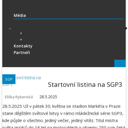
Extraliga
1.Liga
Média
PRESS
Foto
sportphoto.cz
wojta-foto.cz/
Kontakty
Partneři
SGP
Startovní listina na SGP3
28.5.2025
Eliška Rybenská
28.5.2025 Už v pátek 30. května se stadion Markéta v Praze
stane dějištěm světové bitvy v rámci mládežnické série SGP3,
kde půjde o všechno. Jediný večer, jediný vítěz. Titul mistra
světa jezdců do 16 let na motocyklech o objemu 250 ccm čeká