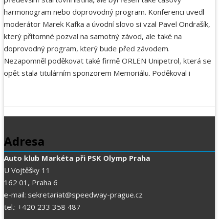
harmonogram nebo doprovodný program. Konferenci uvedl
moderátor Marek Kafka a úvodní slovo si vzal Pavel Ondrašík,
který přítomné pozval na samotný závod, ale také na
doprovodný program, který bude před závodem.
Nezapomněl poděkovat také firmě ORLEN Unipetrol, která se
opět stala titulárním sponzorem Memoriálu. Poděkoval i
Adresa
Auto klub Markéta při PSK Olymp Praha
U Vojtěšky 11
162 01, Praha 6
e-mail: sekretariat@speedway-prague.cz
tel.: +420 233 358 487