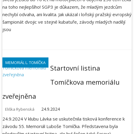
na toho nejlepšího! SGP3 je důkazem, že mladým jezdcům
nechybí odvaha, ani kvalita. Jak ukázal i loňský pražský evropský
šampionát dvojic ve stejné kubatuře, závody mladých nadějí
jsou
MEMORIÁL L. TOMÍČKA
Startovní listina
Tomíčkova memoriálu
zveřejněna
24.9.2024
Eliška Rybenská
24.9.2024 V klubu Lávka se uskutečnila tisková konference k
závodu 55. Memoriál Luboše Tomíčka. Představena byla
především startovní listina, ale byl řešen také časový