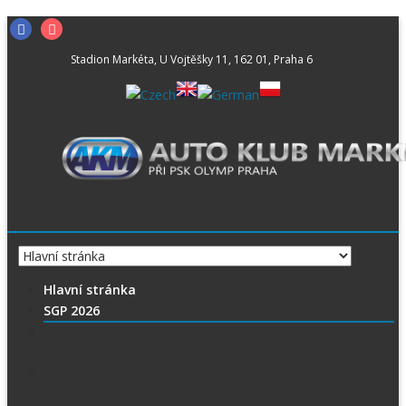
Skip
Facebook
Instagram
to
Stadion Markéta, U Vojtěšky 11, 162 01, Praha 6
content
Hlavní stránka
SGP 2026
Vítejte na stránce pražské FIM Speedway Grand Prix
SGP 2026 – Aktuality
Ceny vstupenek + mapa
Parkování SGP