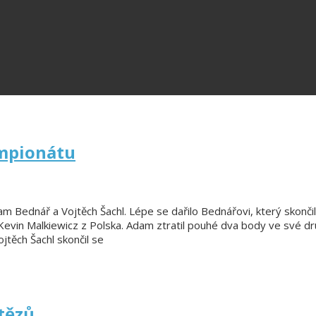
ampionátu
dam Bednář a Vojtěch Šachl. Lépe se dařilo Bednářovi, který skonči
evin Malkiewicz z Polska. Adam ztratil pouhé dva body ve své druh
jtěch Šachl skončil se
ítězů