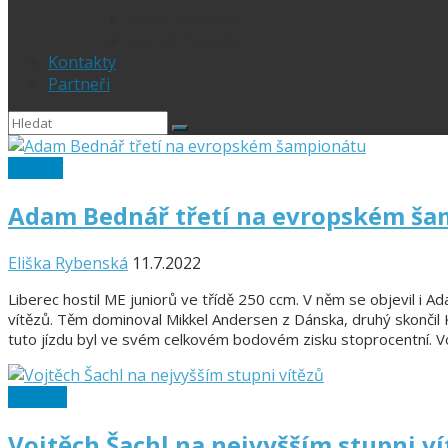
sportphoto.cz
wojta-foto.cz/
Kontakty
Partneři
Ostatní
Adam Bednář třetí na evropském š
Eliška Rybenská
11.7.2022
Liberec hostil ME juniorů ve třídě 250 ccm. V něm se objevil i A
vítězů. Těm dominoval Mikkel Andersen z Dánska, druhý skončil K
tuto jízdu byl ve svém celkovém bodovém zisku stoprocentní. Vo
125 ccm
Vojtěch Šachl na nejvyšším stupni v