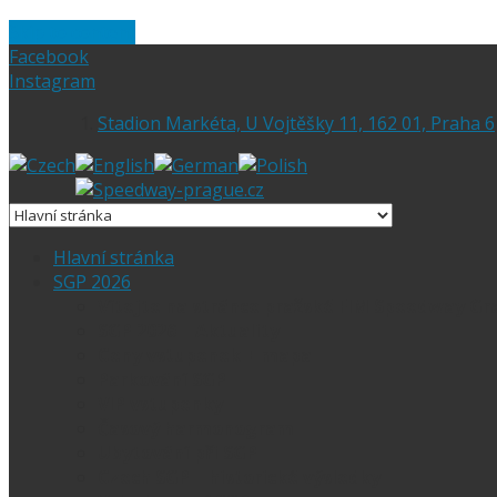
Skip to content
Facebook
Instagram
Stadion Markéta, U Vojtěšky 11, 162 01, Praha 6
Hlavní stránka
SGP 2026
Vítejte na stránce pražské FIM Speedway Gr
SGP 2026 – Aktuality
Ceny vstupenek + mapa
Parkování SGP
VIP vstupenky
Časový harmonogram
Ubytování při SGP
Czech SGP – historické výsledky