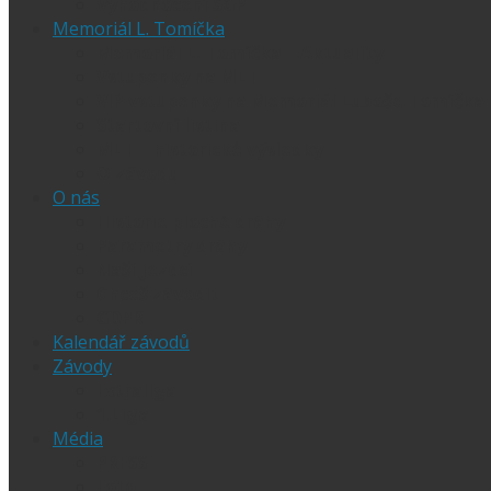
Vyhodnocení SGP
Memoriál L. Tomíčka
Memoriál L. Tomíčka – Aktuality
Vstupenky na MLT
VIP vstupenky na Memoriál Luboše Tomíčka
Startovní listina
MLT – historické výsledky
O závodu
O nás
Historie ploché dráhy
Parametry dráhy
Naši jezdci
Chceš závodit
GDPR
Kalendář závodů
Závody
Extraliga
1.Liga
Média
PRESS
Foto