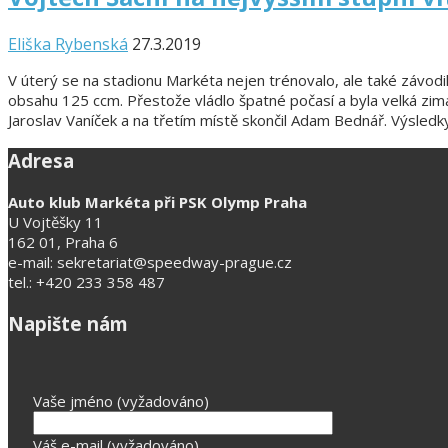
Eliška Rybenská
27.3.2019
V úterý se na stadionu Markéta nejen trénovalo, ale také závodi
obsahu 125 ccm. Přestože vládlo špatné počasí a byla velká zima, 
Jaroslav Vaníček a na třetím místě skončil Adam Bednář. Výsledky
Adresa
Auto klub Markéta při PSK Olymp Praha
U Vojtěšky 11
162 01, Praha 6
e-mail: sekretariat@speedway-prague.cz
tel.: +420 233 358 487
Napište nám
Vaše jméno (vyžadováno)
Váš e-mail (vyžadováno)