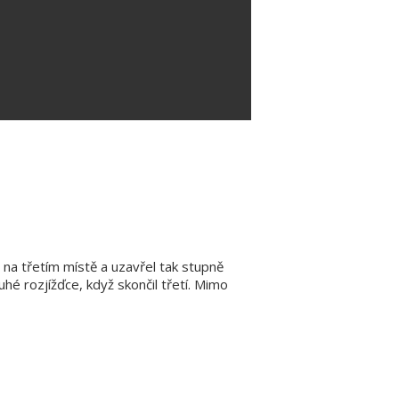
l na třetím místě a uzavřel tak stupně
é rozjížďce, když skončil třetí. Mimo