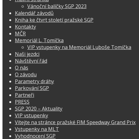
Vánoční balíčky SGP 2023
Kalendář závodů
Kniha ke čtvrt století pražské SGP
Kontakty
MČR
Memoriál L. Tomíčka
VIP vstupenky na Memoriál Luboše Tomíčka
Naši jezdci
Návštěvní řád
O nás
O závodu
Parametry dráhy
Parkování SGP
Partneři
PRESS
SGP 2020 – Aktuality
VIP vstupenky
Vítejte na stránce pražské FIM Speedway Grand Prix
Vstupenky na MLT
Vyhodnocení SGP