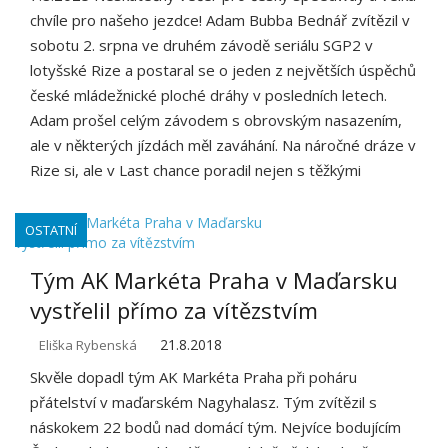
chvíle pro našeho jezdce! Adam Bubba Bednář zvítězil v
sobotu 2. srpna ve druhém závodě seriálu SGP2 v
lotyšské Rize a postaral se o jeden z největších úspěchů
české mládežnické ploché dráhy v posledních letech.
Adam prošel celým závodem s obrovským nasazením,
ale v některých jízdách měl zaváhání. Na náročné dráze v
Rize si, ale v Last chance poradil nejen s těžkými
OSTATNÍ
Tým AK Markéta Praha v Maďarsku
vystřelil přímo za vítězstvím
21.8.2018
Eliška Rybenská
Skvěle dopadl tým AK Markéta Praha při poháru
přátelství v maďarském Nagyhalasz. Tým zvítězil s
náskokem 22 bodů nad domácí tým. Nejvíce bodujícím