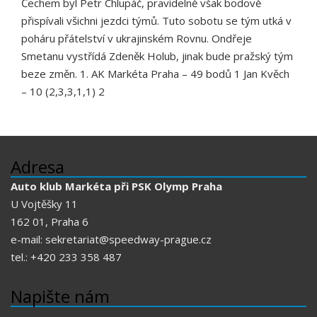
Čechem byl Petr Chlupáč, pravidelně však bodově
přispívali všichni jezdci týmů. Tuto sobotu se tým utká v
poháru přátelství v ukrajinském Rovnu. Ondřeje
Smetanu vystřídá Zdeněk Holub, jinak bude pražský tým
beze změn. 1. AK Markéta Praha – 49 bodů 1 Jan Kvěch
– 10 (2,3,3,1,1) 2
Adresa
Auto klub Markéta při PSK Olymp Praha
U Vojtěšky 11
162 01, Praha 6
e-mail: sekretariat@speedway-prague.cz
tel.: +420 233 358 487
Napište nám