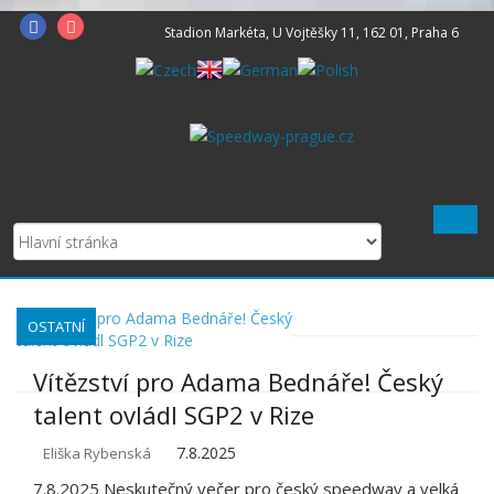
Skip
Facebook
Instagram
Stadion Markéta, U Vojtěšky 11, 162 01, Praha 6
to
content
OSTATNÍ
Vítězství pro Adama Bednáře! Český
talent ovládl SGP2 v Rize
7.8.2025
Eliška Rybenská
7.8.2025 Neskutečný večer pro český speedway a velká