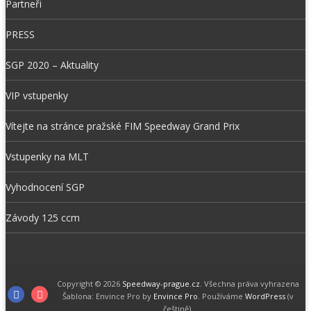
Partneři
PRESS
SGP 2020 – Aktuality
VIP vstupenky
Vítejte na stránce pražské FIM Speedway Grand Prix
Vstupenky na MLT
Vyhodnocení SGP
Závody 125 ccm
Copyright © 2026
Speedway-prague.cz
. Všechna práva vyhrazena
F
I
Šablona: Envince Pro by
Envince Pro
. Používáme
WordPress
(v
češtině).