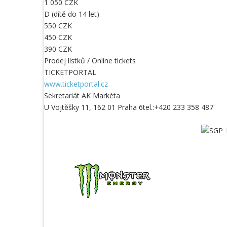
1 050 CZK
D (dítě do 14 let)
550 CZK
450 CZK
390 CZK
Prodej lístků / Online tickets
TICKETPORTAL
www.ticketportal.cz
Sekretariát AK Markéta
U Vojtěšky 11, 162 01 Praha 6tel.:+420 233 358 487