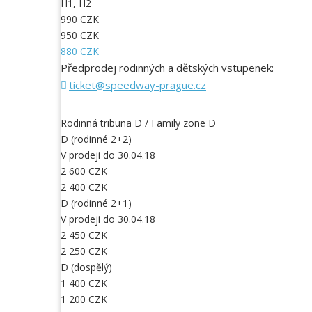
H1, H2
990 CZK
950 CZK
880 CZK
Předprodej rodinných a dětských vstupenek:
ticket@speedway-prague.cz
Rodinná tribuna D / Family zone D
D (rodinné 2+2)
V prodeji do 30.04.18
2 600 CZK
2 400 CZK
D (rodinné 2+1)
V prodeji do 30.04.18
2 450 CZK
2 250 CZK
D (dospělý)
1 400 CZK
1 200 CZK