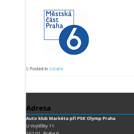
Posted in
Ostatní
Adresa
Auto klub Markéta při PSK Olymp Praha
U Vojtěšky 11
162 01, Praha 6