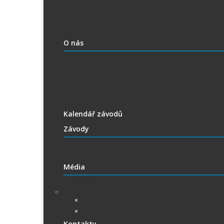
Startovní listina
MLT – historické výsledky
O závodu
O nás
Historie ploché dráhy
Parametry dráhy
Naši jezdci
Chceš závodit
GDPR
Kalendář závodů
Závody
Extraliga
1.Liga
Média
PRESS
Foto
sportphoto.cz
wojta-foto.cz/
Kontakty