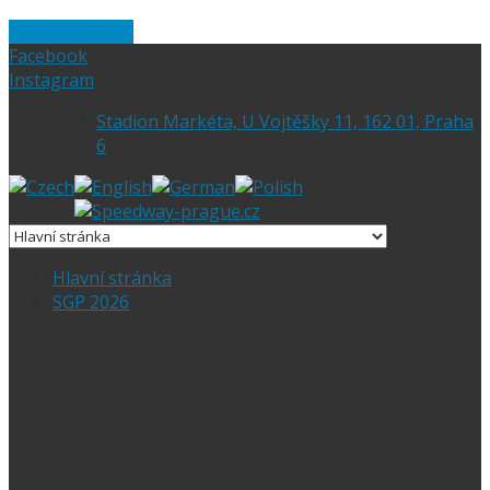
Skip to content
Facebook
Instagram
Stadion Markéta, U Vojtěšky 11, 162 01, Praha
6
Hlavní stránka
SGP 2026
Vítejte na stránce pražské FIM Speedway
Grand Prix
SGP 2026 – Aktuality
Ceny vstupenek + mapa
Parkování SGP
VIP vstupenky
Časový harmonogram