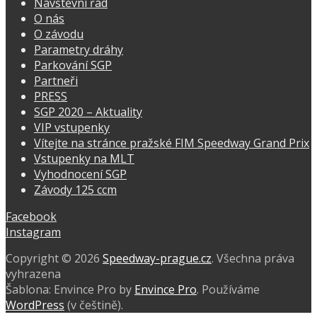
Návštěvní řád
O nás
O závodu
Parametry dráhy
Parkování SGP
Partneři
PRESS
SGP 2020 – Aktuality
VIP vstupenky
Vítejte na stránce pražské FIM Speedway Grand Prix
Vstupenky na MLT
Vyhodnocení SGP
Závody 125 ccm
Facebook
Instagram
Copyright © 2026
Speedway-prague.cz
. Všechna práva
vyhrazena
Šablona: Envince Pro by
Envince Pro
. Používáme
WordPress
(v češtině).