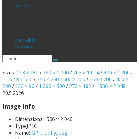
Média
PRESS
Foto
sportphoto.cz
wojta-foto.cz/
Kontakty
Partneři
Sizes:
113 × 150
/
750 × 1 000
/
768 × 1 024
/
900 × 1 200
/
1 152 × 1 536
/
250 × 250
/
600 × 400
/
300 × 200
/
400 ×
200
/
130 × 90
/
1 200 × 500
/
272 × 182
/
1 536 × 2 048
20.5.2026
Image Info
Dimensions
1 536 × 2 048
Type
JPEG
Name
SGP_trophy.jpeg