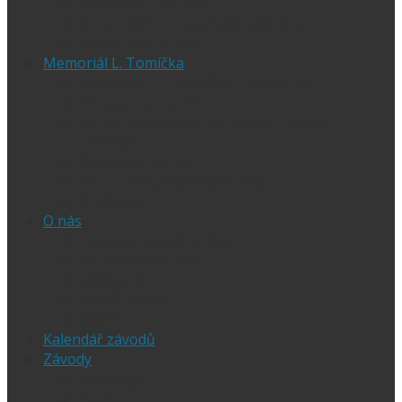
Ubytování při SGP
Czech SGP – historické výsledky
Vyhodnocení SGP
Memoriál L. Tomíčka
Memoriál L. Tomíčka – Aktuality
Vstupenky na MLT
VIP vstupenky na Memoriál Luboše
Tomíčka
Startovní listina
MLT – historické výsledky
O závodu
O nás
Historie ploché dráhy
Parametry dráhy
Naši jezdci
Chceš závodit
GDPR
Kalendář závodů
Závody
Extraliga
1.Liga