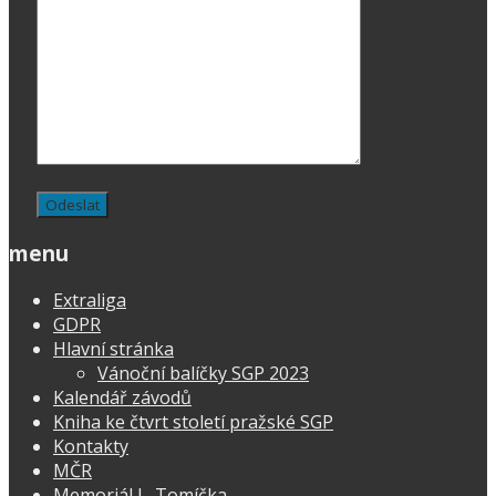
menu
Extraliga
GDPR
Hlavní stránka
Vánoční balíčky SGP 2023
Kalendář závodů
Kniha ke čtvrt století pražské SGP
Kontakty
MČR
Memoriál L. Tomíčka