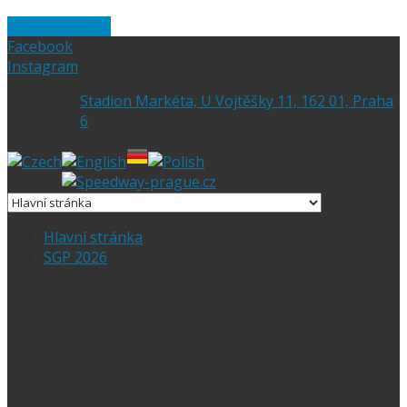
Skip to content
Facebook
Instagram
Stadion Markéta, U Vojtěšky 11, 162 01, Praha
6
Hlavní stránka
SGP 2026
Vítejte na stránce pražské FIM Speedway
Grand Prix
SGP 2026 – Aktuality
Ceny vstupenek + mapa
Parkování SGP
VIP vstupenky
Časový harmonogram