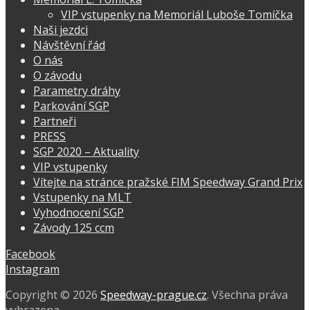
VIP vstupenky na Memoriál Luboše Tomíčka
Naši jezdci
Návštěvní řád
O nás
O závodu
Parametry dráhy
Parkování SGP
Partneři
PRESS
SGP 2020 – Aktuality
VIP vstupenky
Vítejte na stránce pražské FIM Speedway Grand Prix
Vstupenky na MLT
Vyhodnocení SGP
Závody 125 ccm
Facebook
Instagram
Copyright © 2026
Speedway-prague.cz
. Všechna práva
vyhrazena