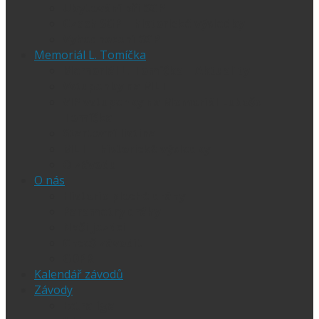
Ubytování při SGP
Czech SGP – historické výsledky
Vyhodnocení SGP
Memoriál L. Tomíčka
Memoriál L. Tomíčka – Aktuality
Vstupenky na MLT
VIP vstupenky na Memoriál Luboše
Tomíčka
Startovní listina
MLT – historické výsledky
O závodu
O nás
Historie ploché dráhy
Parametry dráhy
Naši jezdci
Chceš závodit
GDPR
Kalendář závodů
Závody
Extraliga