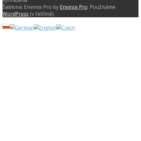
Šablona: Envince Pro by
Envince Pro
. Používáme
WordPress
(v češtině).