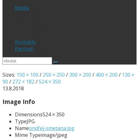
1.Liga
Média
PRESS
Foto
sportphoto.cz
wojta-foto.cz/
Kontakty
Partneři
Sizes:
150 × 100
/
250 × 250
/
300 × 200
/
400 × 200
/
130 ×
90
/
272 × 182
/
524 × 350
13.8.2018
Image Info
Dimensions
524 × 350
Type
JPG
Name
ondřej-smetana.jpg
Mime Type
image/jpeg