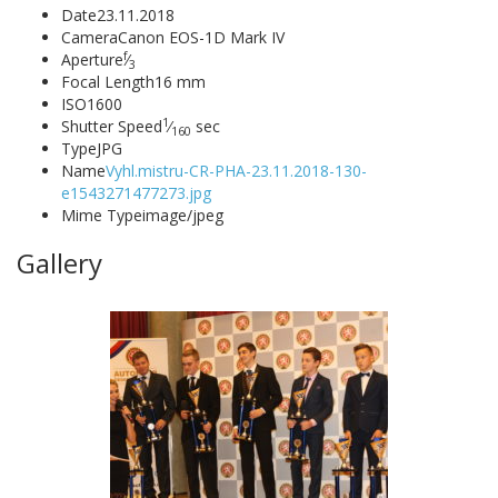
Date
23.11.2018
Camera
Canon EOS-1D Mark IV
f
Aperture
⁄
3
Focal Length
16 mm
ISO
1600
1
Shutter Speed
⁄
sec
160
Type
JPG
Name
Vyhl.mistru-CR-PHA-23.11.2018-130-
e1543271477273.jpg
Mime Type
image/jpeg
Gallery