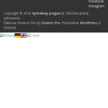
Facebook
Instagram
Copyright © 2026
Speedway-prague.cz
. Všechna práva
vyhrazena
Šablona: Envince Pro by
Envince Pro
. Používáme
WordPress
(v
češtině).