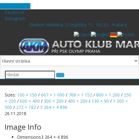
Skip to content
Facebook
Instagram
Stadion Markéta, U Vojtěšky 11, 162 01, Praha 6
Sizes:
100 × 150
/
667 × 1 000
/
768 × 1 152
/
800 × 1 200
/
250
× 250
/
600 × 400
/
300 × 200
/
400 × 200
/
130 × 90
/
1 200 ×
500
/
272 × 182
/
3 264 × 4 896
26.11.2018
Image Info
Dimensions
3 264 × 4 896