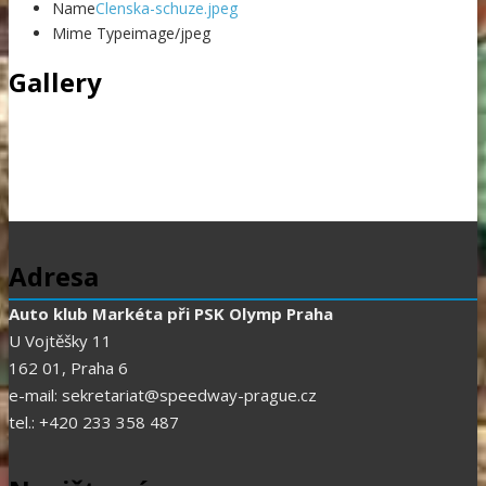
Name
Clenska-schuze.jpeg
Mime Type
image/jpeg
Gallery
Adresa
Auto klub Markéta při PSK Olymp Praha
U Vojtěšky 11
162 01, Praha 6
e-mail: sekretariat@speedway-prague.cz
tel.: +420 233 358 487