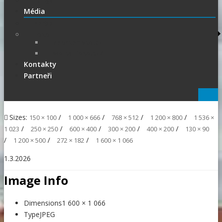
1.Liga
Média
PRESS
Foto
sportphoto.cz
wojta-foto.cz/
Kontakty
Partneři
Sizes:
/
/
/
/
150 × 100
1 000 × 666
768 × 512
1 200 × 800
1 536 ×
/
/
/
/
/
1 023
250 × 250
600 × 400
300 × 200
400 × 200
130 × 90
/
/
/
1 200 × 500
272 × 182
1 600 × 1 066
1.3.2026
Image Info
Dimensions
1 600 × 1 066
Type
JPEG