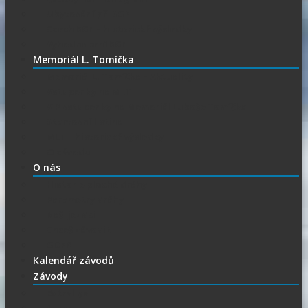
Ubytování při SGP
Czech SGP – historické výsledky
Vyhodnocení SGP
Memoriál L. Tomíčka
Memoriál L. Tomíčka – Aktuality
Vstupenky na MLT
VIP vstupenky na Memoriál Luboše Tomíčka
Startovní listina
MLT – historické výsledky
O závodu
O nás
Historie ploché dráhy
Parametry dráhy
Naši jezdci
Chceš závodit
GDPR
Kalendář závodů
Závody
Extraliga