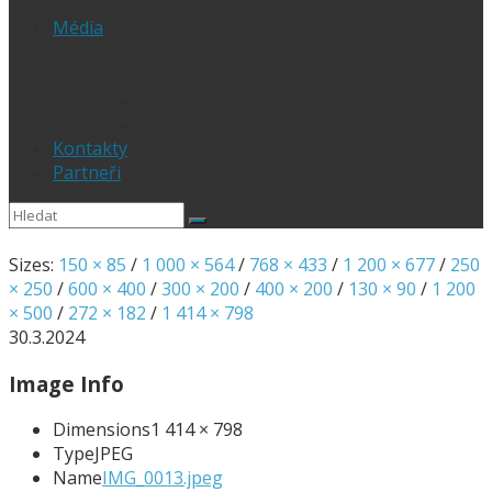
1.Liga
Média
PRESS
Foto
sportphoto.cz
wojta-foto.cz/
Kontakty
Partneři
Sizes:
150 × 85
/
1 000 × 564
/
768 × 433
/
1 200 × 677
/
250
× 250
/
600 × 400
/
300 × 200
/
400 × 200
/
130 × 90
/
1 200
× 500
/
272 × 182
/
1 414 × 798
30.3.2024
Image Info
Dimensions
1 414 × 798
Type
JPEG
Name
IMG_0013.jpeg