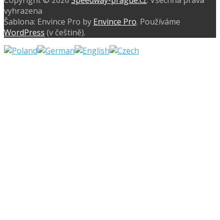
vyhrazena
Šablona: Envince Pro by
Envince Pro
. Používáme
WordPress
(v češtině).