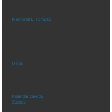
Ubytování při SGP
Czech SGP – historické výsledky
Vyhodnocení SGP
Memoriál L. Tomíčka
Memoriál L. Tomíčka – Aktuality
Vstupenky na MLT
VIP vstupenky na Memoriál Luboše
Tomíčka
Startovní listina
MLT – historické výsledky
O závodu
O nás
Historie ploché dráhy
Parametry dráhy
Naši jezdci
Chceš závodit
GDPR
Kalendář závodů
Závody
Extraliga