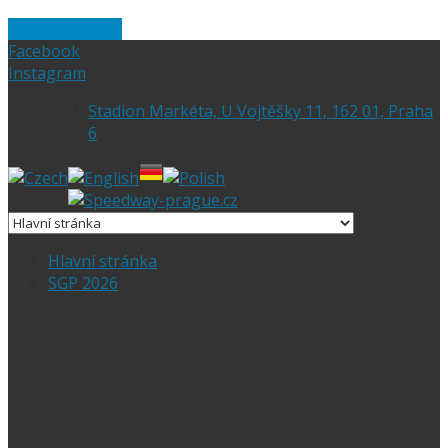
Skip to content
Facebook
Instagram
Stadion Markéta, U Vojtěšky 11, 162 01, Praha
6
Hlavní stránka
SGP 2026
Vítejte na stránce pražské FIM Speedway
Grand Prix
SGP 2026 – Aktuality
Ceny vstupenek + mapa
Parkování SGP
VIP vstupenky
Časový harmonogram