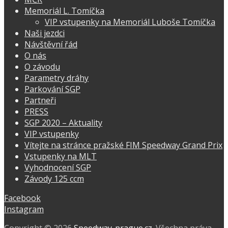
Memoriál L. Tomíčka
VIP vstupenky na Memoriál Luboše Tomíčka
Naši jezdci
Návštěvní řád
O nás
O závodu
Parametry dráhy
Parkování SGP
Partneři
PRESS
SGP 2020 – Aktuality
VIP vstupenky
Vítejte na stránce pražské FIM Speedway Grand Prix
Vstupenky na MLT
Vyhodnocení SGP
Závody 125 ccm
Facebook
Instagram
Copyright © 2026
Speedway-prague.cz
. Všechna práva