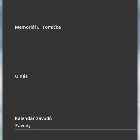
Ubytování při SGP
Czech SGP – historické výsledky
Vyhodnocení SGP
Memoriál L. Tomíčka
Memoriál L. Tomíčka – Aktuality
Vstupenky na MLT
VIP vstupenky na Memoriál Luboše Tomíčka
Startovní listina
MLT – historické výsledky
O závodu
O nás
Historie ploché dráhy
Parametry dráhy
Naši jezdci
Chceš závodit
GDPR
Kalendář závodů
Závody
Extraliga