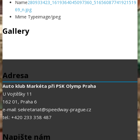
Name
280933423_1619364045097360_51656087741921519
69_n.jpg
Mime Type
image/jpeg
Gallery
Adresa
Auto klub Markéta při PSK Olymp Praha
U Vojtěšky 11
162 01, Praha 6
e-mail: sekretariat@speedway-prague.cz
tel.: +420 233 358 487
Napište nám