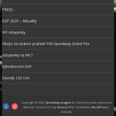
PRESS
SGP 2020 – Aktuality
VIP vstupenky
Vítejte na stránce pražské FIM Speedway Grand Prix
Vstupenky na MLT
Vyhodnocení SGP
Závody 125 ccm
Copyright © 2026
Speedway-prague.cz
. Všechna práva vyhrazena
F
I
Šablona: Envince Pro by
Envince Pro
. Používáme
WordPress
(v
češtině).
a
n