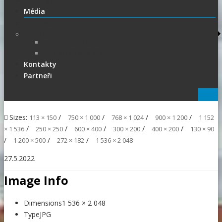
1.Liga
Média
PRESS
Foto
sportphoto.cz
wojta-foto.cz/
Kontakty
Partneři
Sizes:
/
/
/
/
113 × 150
750 × 1 000
768 × 1 024
900 × 1 200
1 152
/
/
/
/
/
× 1 536
250 × 250
600 × 400
300 × 200
400 × 200
130 × 90
/
/
/
1 200 × 500
272 × 182
1 536 × 2 048
27.5.2022
Image Info
Dimensions
1 536 × 2 048
Type
JPG