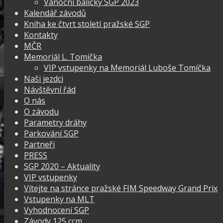
Vánoční balíčky SGP 2023
Kalendář závodů
Kniha ke čtvrt století pražské SGP
Kontakty
MČR
Memoriál L. Tomíčka
VIP vstupenky na Memoriál Luboše Tomíčka
Naši jezdci
Návštěvní řád
O nás
O závodu
Parametry dráhy
Parkování SGP
Partneři
PRESS
SGP 2020 – Aktuality
VIP vstupenky
Vítejte na stránce pražské FIM Speedway Grand Prix
Vstupenky na MLT
Vyhodnocení SGP
Závody 125 ccm