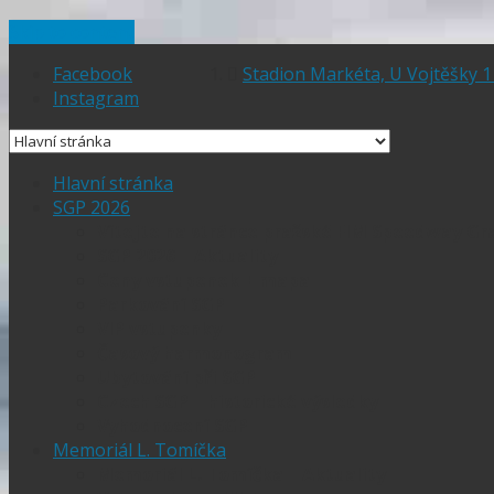
Skip to content
Facebook
Stadion Markéta, U Vojtěšky 1
Instagram
Hlavní stránka
SGP 2026
Vítejte na stránce pražské FIM Speedway Gr
SGP 2026 – Aktuality
Ceny vstupenek + mapa
Parkování SGP
VIP vstupenky
Časový harmonogram
Ubytování při SGP
Czech SGP – historické výsledky
Vyhodnocení SGP
Memoriál L. Tomíčka
Memoriál L. Tomíčka – Aktuality