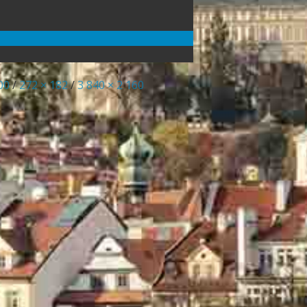
00
/
272 × 182
/
3 840 × 2 160