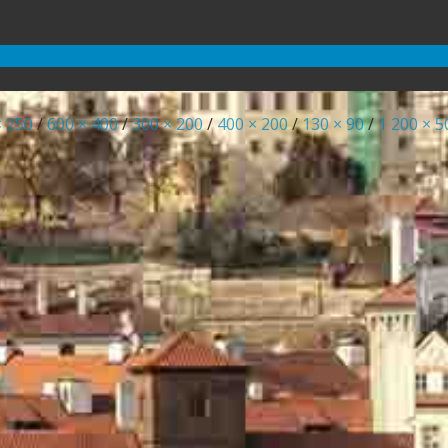
× 250
/
600 × 400
/
300 × 200
/
400 × 200
/
130 × 90
/
1 200 × 5