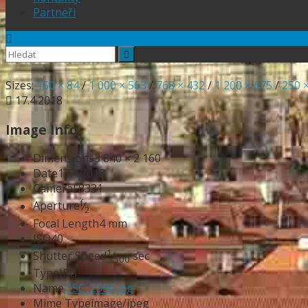
Partneři
Sizes:
150 × 84
/
1 000 × 563
/
768 × 432
/
1 200 × 675
/
250 
17.4.2018
Image Info
Dimensions
3 840 × 2 160
Date
17.4.2018
Camera
F8331
f
Aperture
⁄
2
Focal Length
4 mm
ISO
40
1
Shutter Speed
⁄
sec
500
Type
JPG
Name
DSC_2396.jpg
Mime Type
image/jpeg