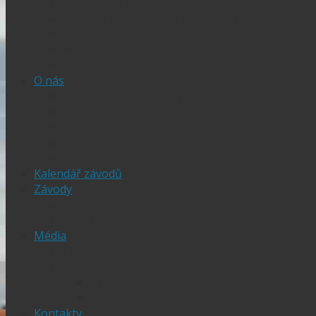
Vstupenky na MLT
VIP vstupenky na Memoriál Luboše Tomíčka
Startovní listina
MLT – historické výsledky
O závodu
O nás
Historie ploché dráhy
Parametry dráhy
Naši jezdci
Chceš závodit
GDPR
Kalendář závodů
Závody
Extraliga
1.Liga
Média
PRESS
Foto
sportphoto.cz
wojta-foto.cz/
Kontakty