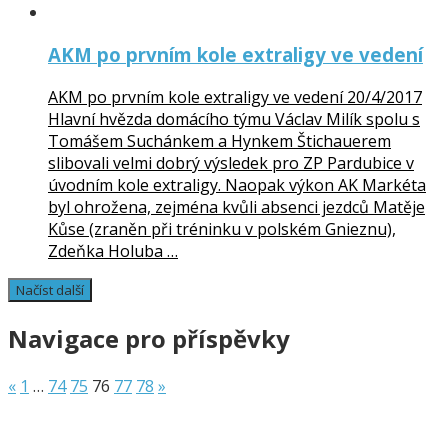
AKM po prvním kole extraligy ve vedení
AKM po prvním kole extraligy ve vedení 20/4/2017
Hlavní hvězda domácího týmu Václav Milík spolu s
Tomášem Suchánkem a Hynkem Štichauerem
slibovali velmi dobrý výsledek pro ZP Pardubice v
úvodním kole extraligy. Naopak výkon AK Markéta
byl ohrožena, zejména kvůli absenci jezdců Matěje
Kůse (zraněn při tréninku v polském Gnieznu),
Zdeňka Holuba …
Navigace pro příspěvky
«
1
…
74
75
76
77
78
»