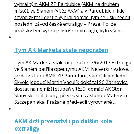
vyhrál tým AKM ZP Pardubice (AKM na druhém
místě), ve Slaném (vítěz AKM) a v Pardubicích, kde
závod zkrátil déšť a vyhrál domácí tým se uskutečnil
poslední závod české extraligy v Praze. To, že
pražský tým vyhraje letošní extraligu, bylo všem …
Tým AK Markéta stále neporažen
Tým AK Markéta stále neporažen 7/6/2017 Extraliga
ve Slaném patřila opět týmu AKM. Největší rivalové,
jezdci z klubu AMK ZP Pardubice, skončili poslední.
Skvěle jedoucí Martin Vaculík dokázal SC Žarnovica
dostat na nejnižší stupeň vítězů, domácí AK 3ton
Slaný skončil druhý, především zásluhou Mateusze
Szczepaniaka. Pražané předvedli vyrovnané …
AKM drží prvenství i po dalším kole
extraligy