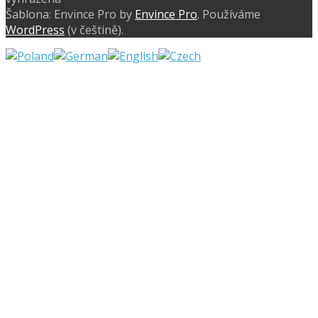
Šablona: Envince Pro by
Envince Pro
. Používáme
WordPress
(v češtině).