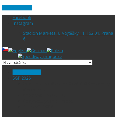
Skip to content
Facebook
Instagram
Stadion Markéta, U Vojtěšky 11, 162 01, Praha
6
Hlavní stránka
SGP 2026
Vítejte na stránce pražské FIM Speedway
Grand Prix
SGP 2026 – Aktuality
Ceny vstupenek + mapa
Parkování SGP
VIP vstupenky