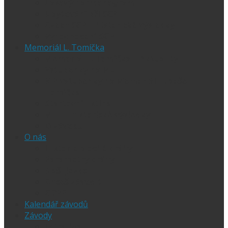
Časový harmonogram
Ubytování při SGP
Czech SGP – historické výsledky
Vyhodnocení SGP
Memoriál L. Tomíčka
Memoriál L. Tomíčka – Aktuality
Vstupenky na MLT
VIP vstupenky na Memoriál Luboše
Tomíčka
Startovní listina
MLT – historické výsledky
O závodu
O nás
Historie ploché dráhy
Parametry dráhy
Naši jezdci
Chceš závodit
GDPR
Kalendář závodů
Závody
Extraliga