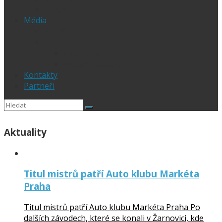
1.Liga
Média
PRESS
Foto
sportphoto.cz
wojta-foto.cz/
Kontakty
Partneři
Aktuality
Titul mistrů patří Auto klubu Markéta
Praha
Titul mistrů patří Auto klubu Markéta Praha Po
dalších závodech, které se konali v Žarnovici, kde