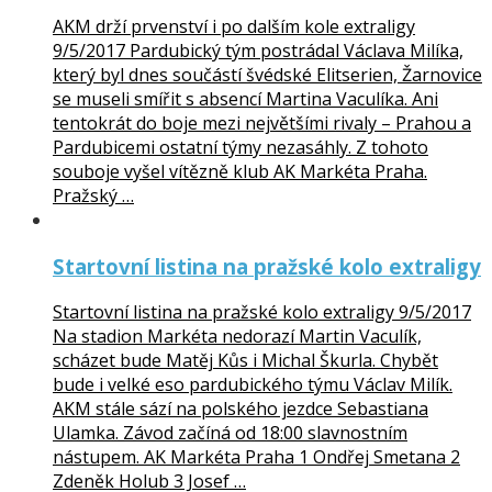
AKM drží prvenství i po dalším kole extraligy
9/5/2017 Pardubický tým postrádal Václava Milíka,
který byl dnes součástí švédské Elitserien, Žarnovice
se museli smířit s absencí Martina Vaculíka. Ani
tentokrát do boje mezi největšími rivaly – Prahou a
Pardubicemi ostatní týmy nezasáhly. Z tohoto
souboje vyšel vítězně klub AK Markéta Praha.
Pražský …
Startovní listina na pražské kolo extraligy
Startovní listina na pražské kolo extraligy 9/5/2017
Na stadion Markéta nedorazí Martin Vaculík,
scházet bude Matěj Kůs i Michal Škurla. Chybět
bude i velké eso pardubického týmu Václav Milík.
AKM stále sází na polského jezdce Sebastiana
Ulamka. Závod začíná od 18:00 slavnostním
nástupem. AK Markéta Praha 1 Ondřej Smetana 2
Zdeněk Holub 3 Josef …