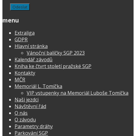
menu
Extraliga
GDPR
Hlavní stránka
Vánoční balíčky SGP 2023
Kalendář závodů
Kniha ke čtvrt století pražské SGP
Kontakty
MČR
Memoriál L. Tomíčka
VIP vstupenky na Memoriál Luboše Tomíčka
Naši jezdci
Návštěvní řád
O nás
O závodu
Parametry dráhy
Parkování SGP