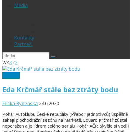
Média
PRESS
Foto
sportphoto.cz
wojta-foto.cz/
Kontakty
Partneři
2/4
<
2
>
125 ccm
Eda Krčmář stále bez ztráty bodu
Eliška Rybenská
24.6.2020
Pohár Autoklubu České republiky (Přebor jednotlivců) úspěšně
zahájil plochodrážní sezónu na Markétě. Eduard Krčmář zůstal
neporažen a je lídrem celého seriálu Pohár AČR. Skvěle si vedl i
Josef Franc, nad kterým však v první jízdě překvapivě zvítězil