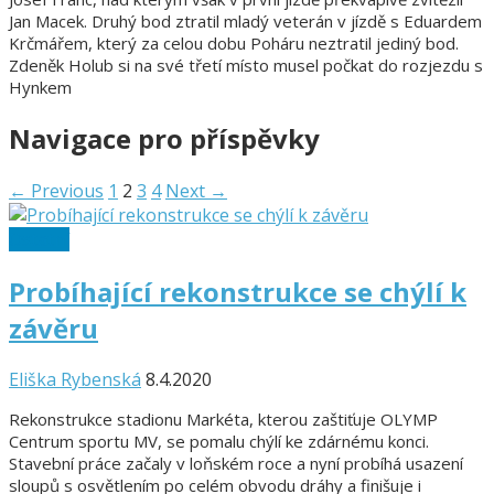
Jan Macek. Druhý bod ztratil mladý veterán v jízdě s Eduardem
Krčmářem, který za celou dobu Poháru neztratil jediný bod.
Zdeněk Holub si na své třetí místo musel počkat do rozjezdu s
Hynkem
Navigace pro příspěvky
← Previous
1
2
3
4
Next →
Ostatní
Probíhající rekonstrukce se chýlí k
závěru
Eliška Rybenská
8.4.2020
Rekonstrukce stadionu Markéta, kterou zaštiťuje OLYMP
Centrum sportu MV, se pomalu chýlí ke zdárnému konci.
Stavební práce začaly v loňském roce a nyní probíhá usazení
sloupů s osvětlením po celém obvodu dráhy a finišuje i