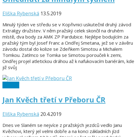
Eliška Rybenská
13.5.2019
Minulý týden ve středu se v Kopřivnici uskutečnil druhý závod
Extraligy družstev. V něm pražský celek skončil na druhém
místě, dva body za AMK ZP Pardubice. Nejlépe bodujícím za
pražský tým byl Josef Franc a Ondřej Smetana, jež se v závěru
závodu dostal do kolize se Zdeňkem Simotou a Michalem
Tomkou. Zatímco se Tomka se Simotou poroučeli k zemi,
Ondřej projel atletickou dráhou až k nafukovacím bariérám, kde
již svůj
Ostatní
Jan Kvěch třetí v Přeboru ČR
Eliška Rybenská
20.4.2019
Dnes ve Slaném se nejvíce z pražských jezdců vedlo Janu
Kvěchovi, který jel velmi dobře a na konci základních jízd