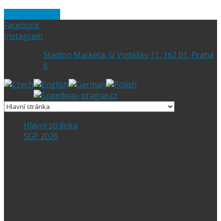
Skip to content
Facebook
Instagram
Stadion Markéta, U Vojtěšky 11, 162 01, Praha
6
Hlavní stránka
SGP 2026
Vítejte na stránce pražské FIM Speedway
Grand Prix
SGP 2026 – Aktuality
Ceny vstupenek + mapa
Parkování SGP
VIP vstupenky
Časový harmonogram