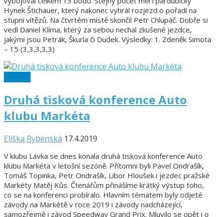
vybojoval celkem 13 bodů. Stejný počet měl i pardubický
Hynek Štichauer, který nakonec vyhrál rozjezd o pořadí na
stupni vítězů. Na čtvrtém místě skončil Petr Chlupáč. Dobře si
vedl Daniel Klíma, který za sebou nechal zkušené jezdce,
jakými jsou Petrák, Škurla či Dudek. Výsledky: 1. Zdeněk Simota
– 15 (3,3,3,3,3)
Ostatní
Druhá tisková konference Auto
klubu Markéta
Eliška Rybenská
17.4.2019
V klubu Lávka se dnes konala druhá tisková konference Auto
klubu Markéta v letošní sezóně. Přítomni byli Pavel Ondrašík,
Tomáš Topinka, Petr Ondrašík, Libor Hloušek i jezdec pražské
Markéty Matěj Kůs. Čtenářům přinášíme krátký výstup toho,
co se na konferenci probíralo. Hlavním tématem byly odjeté
závody na Markétě v roce 2019 i závody nadcházející,
samozřejmě i závod Speedway Grand Prix. Mluvilo se opět i o