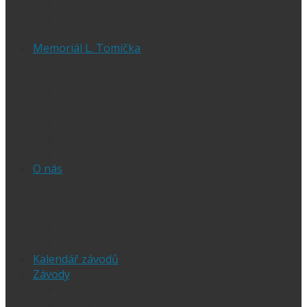
Ubytování při SGP
Czech SGP – historické výsledky
Vyhodnocení SGP
Memoriál L. Tomíčka
Memoriál L. Tomíčka – Aktuality
Vstupenky na MLT
VIP vstupenky na Memoriál Luboše
Tomíčka
Startovní listina
MLT – historické výsledky
O závodu
O nás
Historie ploché dráhy
Parametry dráhy
Naši jezdci
Chceš závodit
GDPR
Kalendář závodů
Závody
Extraliga
1.Liga