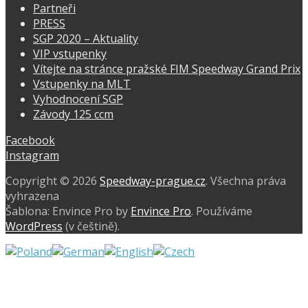
Partneři
PRESS
SGP 2020 – Aktuality
VIP vstupenky
Vítejte na stránce pražské FIM Speedway Grand Prix
Vstupenky na MLT
Vyhodnocení SGP
Závody 125 ccm
Facebook
Instagram
Copyright © 2026
Speedway-prague.cz
. Všechna práva
vyhrazena
Šablona: Envince Pro by
Envince Pro
. Používáme
WordPress
(v češtině).