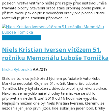
poslední vrstva vnitřního hřiště pro ragby před instalací umělé
travnaté plochy. Stavební práce stále probíhají podle plánu. V
příštím týdnu pak dojde k dokončení dráhy pro plochou dráhu.
Materiál je již na stadionu připraven. Za
Memoriál L. Tomíčka
Niels Kristian Iversen vítězem 51.
ročníku Memoriálu Luboše Tomíčka
Eliška Rybenská
9.9.2019
Stalo se to, v co ještě před týdnem pořadatelé Auto klubu
Markéta nedoufali. Odjel se 51. ročník Memoriálu Luboše
Tomíčka, který byl ohrožen z důvodu probíhající rekonstrukce.
Nakonec se narychlo našel vhodný termín, vše se stihlo
připravit a v neděli 8. září 2019 od 16 hodin vše vypuklo.
Nejlepším mužem dne byl Niels Kristian Iversen, kterému se
nezdařila jen jeho první jízda, kde získal jen jeden bod. Druhý