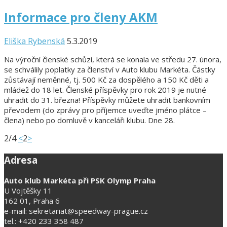
Informace pro členy AKM
Eliška Rybenská
5.3.2019
Na výroční členské schůzi, která se konala ve středu 27. února,
se schválily poplatky za členství v Auto klubu Markéta. Částky
zůstávají neměnné, tj. 500 Kč za dospělého a 150 Kč děti a
mládež do 18 let. Členské příspěvky pro rok 2019 je nutné
uhradit do 31. března! Příspěvky můžete uhradit bankovním
převodem (do zprávy pro příjemce uveďte jméno plátce –
člena) nebo po domluvě v kanceláři klubu. Dne 28.
2/4
<
2
>
Adresa
Auto klub Markéta při PSK Olymp Praha
U Vojtěšky 11
162 01, Praha 6
e-mail: sekretariat@speedway-prague.cz
tel.: +420 233 358 487