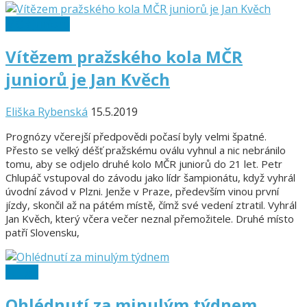
MČR juniorů
Vítězem pražského kola MČR
juniorů je Jan Kvěch
Eliška Rybenská
15.5.2019
Prognózy včerejší předpovědi počasí byly velmi špatné.
Přesto se velký déšť pražskému oválu vyhnul a nic nebránilo
tomu, aby se odjelo druhé kolo MČR juniorů do 21 let. Petr
Chlupáč vstupoval do závodu jako lídr šampionátu, když vyhrál
úvodní závod v Plzni. Jenže v Praze, především vinou první
jízdy, skončil až na pátém místě, čímž své vedení ztratil. Vyhrál
Jan Kvěch, který včera večer neznal přemožitele. Druhé místo
patří Slovensku,
1. Liga
Ohlédnutí za minulým týdnem