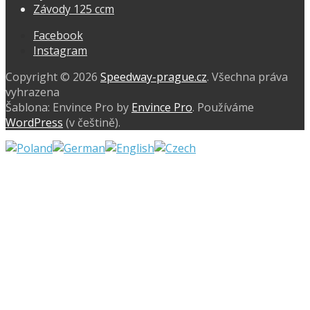
Závody 125 ccm
Facebook
Instagram
Copyright © 2026
Speedway-prague.cz
. Všechna práva
vyhrazena
Šablona: Envince Pro by
Envince Pro
. Používáme
WordPress
(v češtině).