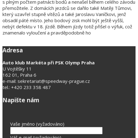
s plným počtem patnácti bodů a nenašel během celého závodu
přemožitele. Z domácích jezdců se dařilo také Matěji Tůmovi,
který uzavřel stupně vítězů a také Jaroslavu Vaníčkovi, jenž
obsadil páté místo. Jeho bodový zisk mohl být ještě vyšší,
nebýt defektu v 18. jízdě. Během jízdy totiž přišel o výfuk, což
znamenalo vyloučení a pravděpodobně ho
Adresa
Auto klub Markéta při PSK Olymp Praha
U Vojtěšky 11
162 01, Praha 6
e-mail: sekretariat@speedway-prague.cz
tel.: +420 233 358 487
Napište nám
Vaše jméno (vyžadováno)
Váš e-mail (vyžadováno)