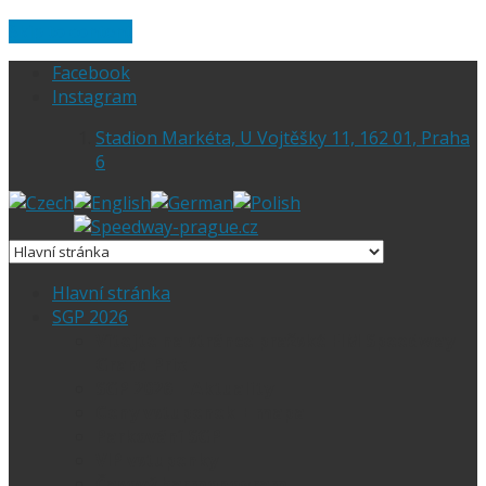
Skip to content
Facebook
Instagram
Stadion Markéta, U Vojtěšky 11, 162 01, Praha
6
Hlavní stránka
SGP 2026
Vítejte na stránce pražské FIM Speedway
Grand Prix
SGP 2026 – Aktuality
Ceny vstupenek + mapa
Parkování SGP
VIP vstupenky
Časový harmonogram