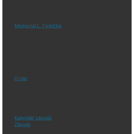
Ubytování při SGP
Czech SGP – historické výsledky
Vyhodnocení SGP
Memoriál L. Tomíčka
Memoriál L. Tomíčka – Aktuality
Vstupenky na MLT
VIP vstupenky na Memoriál Luboše
Tomíčka
Startovní listina
MLT – historické výsledky
O závodu
O nás
Historie ploché dráhy
Parametry dráhy
Naši jezdci
Chceš závodit
GDPR
Kalendář závodů
Závody
Extraliga