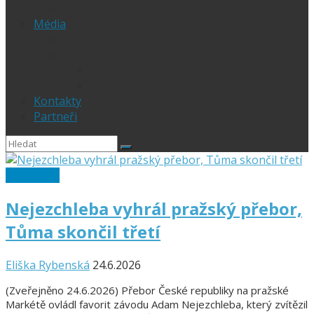
1.Liga
Média
PRESS
Foto
sportphoto.cz
wojta-foto.cz/
Kontakty
Partneři
Přebor ČR
Nejezchleba vyhrál pražský přebor,
Tůma skončil třetí
Eliška Rybenská
24.6.2026
(Zveřejněno 24.6.2026) Přebor České republiky na pražské
Markétě ovládl favorit závodu Adam Nejezchleba, který zvítězil