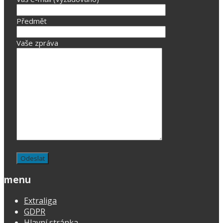
Předmět
Vaše zpráva
menu
Extraliga
GDPR
Hlavní stránka