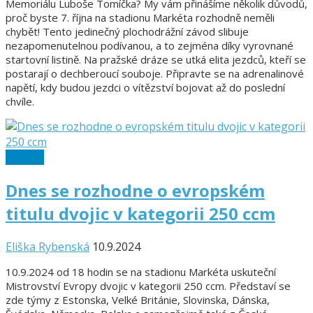
Memoriálu Luboše Tomíčka? My vám přinášíme několik důvodů,
proč byste 7. října na stadionu Markéta rozhodně neměli
chybět! Tento jedinečný plochodrážní závod slibuje
nezapomenutelnou podívanou, a to zejména díky vyrovnané
startovní listině. Na pražské dráze se utká elita jezdců, kteří se
postarají o dechberoucí souboje. Připravte se na adrenalinové
napětí, kdy budou jezdci o vítězství bojovat až do poslední
chvíle.
Ostatní
Dnes se rozhodne o evropském
titulu dvojic v kategorii 250 ccm
Eliška Rybenská
10.9.2024
10.9.2024 od 18 hodin se na stadionu Markéta uskuteční
Mistrovství Evropy dvojic v kategorii 250 ccm. Představí se
zde týmy z Estonska, Velké Británie, Slovinska, Dánska,