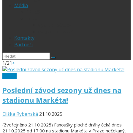
Média
PRESS
Foto
sportphoto.cz
wojta-foto.cz/
Kontakty
Partneři
1/2
1
>
1. Liga
Poslední závod sezony už dnes na
stadionu Markéta!
Eliška Rybenská
21.10.2025
(Zveřejněno 21.10.2025) Fanoušky ploché dráhy čeká dnes
21.10.2025 od 17:00 na stadionu Markéta v Praze nečekaný,