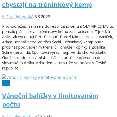
chystají na tréninkový kemp
Eliška Rybenská
6.3.2023
Plochodrážníci zařazeni do resortního centra OLYMP CS MV už
pomalu plánují první tréninkový kemp za hranicema. Z jezdců
AKM tak vycestuji Petr Chlupáč, Daniel Klíma, Jaroslav Vaníček,
Adam Bednář nebo Vojtěch Šachl. Tréninkový kemp bude
probíhat pod vedením trenérů Tomáše Topinky a Zdeňka
Schneiderwinda. Sportovci vyrazí nejprve do chorvatského
Goričanu, kde okusí místní dráhu a poté se přesunou do
slovinského Krška. Vzhledem k tomu, že se počasí v České
republice
SGP
Vánoční balíčky v limitovaném
počtu
Eliška Rybenská
6.12.2022