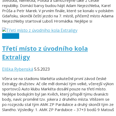
Švédska, Německa, Polska a samozřejmě také z České
republiky. Domácí barvy budou hájit Adam Nejezchleba, Karel
Průša a Petr Marek. V prvním finále, které se konalo v polském
Gdaňsku, skončili čeští jezdci na 7. místě, přičemž místo Adama
Nejezchleby startoval Luboš Hromádka. Nejlépe si
Extraliga
Třetí místo z úvodního kola
Extraligy
Eliška Rybenská
5.5.2023
Včera se na stadionu Markéta uskutečnil první závod české
Extraligy družstev. Ač cíle měl domácí tým velké, včerejší výkon
sportovců Auto klubu Markéta dosáhl pouze na třetí místo.
Nejlépe bodujícím byl Jan Kvěch, který přispěl týmu dvanácti
body, navíc proměnil tzv. jokera z druhého místa. Vítězem se
po rozjezdu stal tým AMK ZP Pardubice a druhý skončil tým ze
Slaného. Výsledky: 1. AMK ZP Pardubice – 37+3 bodů 9 Matouš