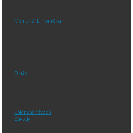
Ubytování při SGP
Czech SGP – historické výsledky
Vyhodnocení SGP
Memoriál L. Tomíčka
Memoriál L. Tomíčka – Aktuality
Vstupenky na MLT
VIP vstupenky na Memoriál Luboše
Tomíčka
Startovní listina
MLT – historické výsledky
O závodu
O nás
Historie ploché dráhy
Parametry dráhy
Naši jezdci
Chceš závodit
GDPR
Kalendář závodů
Závody
Extraliga
1.Liga