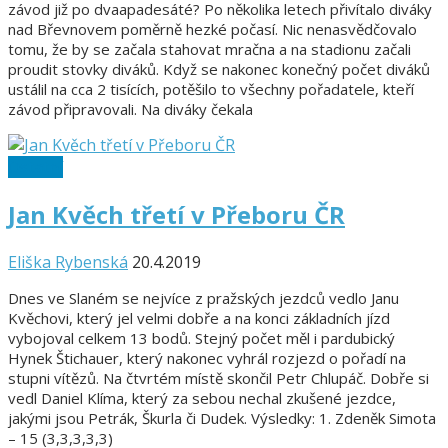
závod již po dvaapadesáté? Po několika letech přivítalo diváky
nad Břevnovem poměrně hezké počasí. Nic nenasvědčovalo
tomu, že by se začala stahovat mračna a na stadionu začali
proudit stovky diváků. Když se nakonec konečný počet diváků
ustálil na cca 2 tisících, potěšilo to všechny pořadatele, kteří
závod připravovali. Na diváky čekala
Ostatní
Jan Kvěch třetí v Přeboru ČR
Eliška Rybenská
20.4.2019
Dnes ve Slaném se nejvíce z pražských jezdců vedlo Janu
Kvěchovi, který jel velmi dobře a na konci základních jízd
vybojoval celkem 13 bodů. Stejný počet měl i pardubický
Hynek Štichauer, který nakonec vyhrál rozjezd o pořadí na
stupni vítězů. Na čtvrtém místě skončil Petr Chlupáč. Dobře si
vedl Daniel Klíma, který za sebou nechal zkušené jezdce,
jakými jsou Petrák, Škurla či Dudek. Výsledky: 1. Zdeněk Simota
– 15 (3,3,3,3,3)