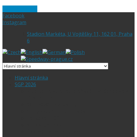
Skip to content
Facebook
Instagram
Stadion Markéta, U Vojtěšky 11, 162 01, Praha
6
Hlavní stránka
SGP 2026
Vítejte na stránce pražské FIM Speedway
Grand Prix
SGP 2026 – Aktuality
Ceny vstupenek + mapa
Parkování SGP
VIP vstupenky
Časový harmonogram