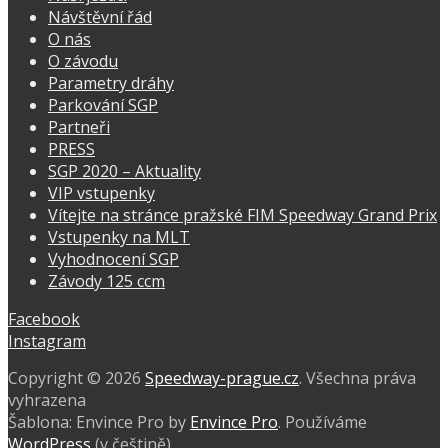
Návštěvní řád
O nás
O závodu
Parametry dráhy
Parkování SGP
Partneři
PRESS
SGP 2020 – Aktuality
VIP vstupenky
Vítejte na stránce pražské FIM Speedway Grand Prix
Vstupenky na MLT
Vyhodnocení SGP
Závody 125 ccm
Facebook
Instagram
Copyright © 2026
Speedway-prague.cz
. Všechna práva
vyhrazena
Šablona: Envince Pro by
Envince Pro
. Používáme
WordPress
(v češtině).