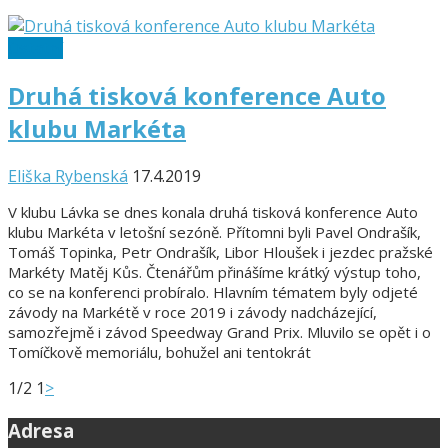
Ostatní
Druhá tisková konference Auto
klubu Markéta
Eliška Rybenská
17.4.2019
V klubu Lávka se dnes konala druhá tisková konference Auto
klubu Markéta v letošní sezóně. Přítomni byli Pavel Ondrašík,
Tomáš Topinka, Petr Ondrašík, Libor Hloušek i jezdec pražské
Markéty Matěj Kůs. Čtenářům přinášíme krátký výstup toho,
co se na konferenci probíralo. Hlavním tématem byly odjeté
závody na Markétě v roce 2019 i závody nadcházející,
samozřejmě i závod Speedway Grand Prix. Mluvilo se opět i o
Tomíčkově memoriálu, bohužel ani tentokrát
1/2
1
>
Adresa