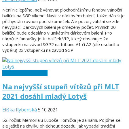
Není nic lepšího, než věnovat plochodrážnímu fandovi vánoční
balíček na SGP víkend! Navíc v dárkovém balení, takže dárek je
přichystán rovnou pod stromeček. Ale pozor, váhání se zde
nevyplácí. Dárkových balení je omezený počet. Prvních 20
balíčků bude odesláno v unikátním dárkovém balení. Pro
náročné fanoušky je tu balíček VIP, který obsahuje: 2x
vstupenku na závod SGP2 na tribunu A1 či A2 (dle osobního
výběru) 2x vstupenku na závod SGP
Memoriál L. Tomíčka
Na nejvyšší stupeň vítězů při MLT
2021 dosáhl mladý Lotyš
Eliška Rybenská
5.10.2021
52. ročník Memoriálu Luboše Tomíčka je za námi. Pojďme se
ale ještě na chvilku ohlédnout dozadu. Jak vypadal tradiční