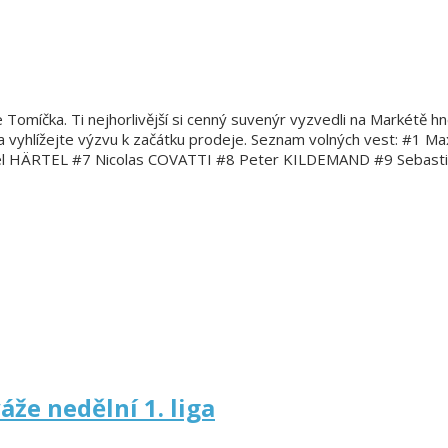
 Tomíčka. Ti nejhorlivější si cenný suvenýr vyzvedli na Markétě 
 a vyhlížejte výzvu k začátku prodeje. Seznam volných vest: #1 
ael HÄRTEL #7 Nicolas COVATTI #8 Peter KILDEMAND #9 Sebas
že nedělní 1. liga