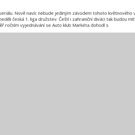
seriálu. Nově navíc nebude jediným závodem tohoto květnového ví
li česká 1. liga družstev. Čeští i zahraniční diváci tak budou mí
měř ročním vyjednávání se Auto klub Markéta dohodl s