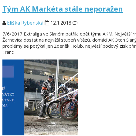
Tým AK Markéta stále neporažen
Eliška Rybenská
12.1.2018
7/6/2017 Extraliga ve Slaném patřila opět týmu AKM. Největší riv
Žarnovica dostat na nejnižší stupeň vítězů, domácí AK 3ton Sla
problémy se potýkal jen Zdeněk Holub, největší bodový zisk při
Franc