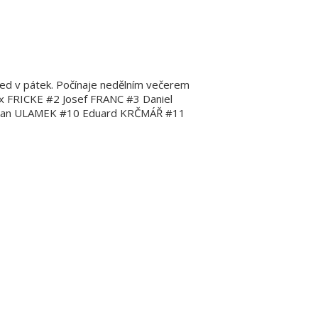
hned v pátek. Počínaje nedělním večerem
Max FRICKE #2 Josef FRANC #3 Daniel
tian ULAMEK #10 Eduard KRČMÁŘ #11