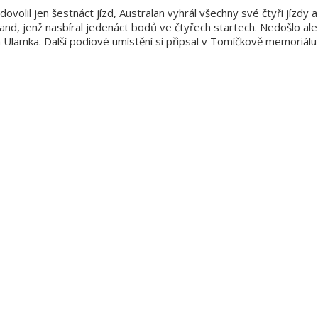
ovolil jen šestnáct jízd, Australan vyhrál všechny své čtyři jízdy
mand, jenž nasbíral jedenáct bodů ve čtyřech startech. Nedošlo al
 Ulamka. Další podiové umístění si připsal v Tomíčkově memoriálu s