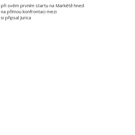
 a při svém prvním startu na Markétě hned
e na přímou konfrontaci mezi
i připsal Jurica