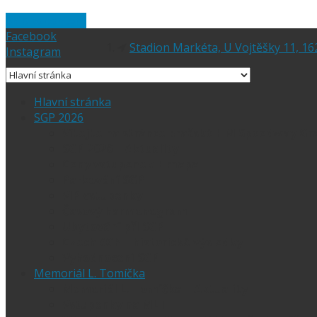
Skip to content
Facebook
Stadion Markéta, U Vojtěšky 11, 16
Instagram
Hlavní stránka
SGP 2026
Vítejte na stránce pražské FIM Speedway Gr
SGP 2026 – Aktuality
Ceny vstupenek + mapa
Parkování SGP
VIP vstupenky
Časový harmonogram
Ubytování při SGP
Czech SGP – historické výsledky
Vyhodnocení SGP
Memoriál L. Tomíčka
Memoriál L. Tomíčka – Aktuality
Vstupenky na MLT