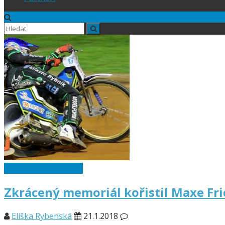
Memoriál L. Tomíčka
Zkrácený memoriál kořistil Maxe Fr
Eliška Rybenská
21.1.2018