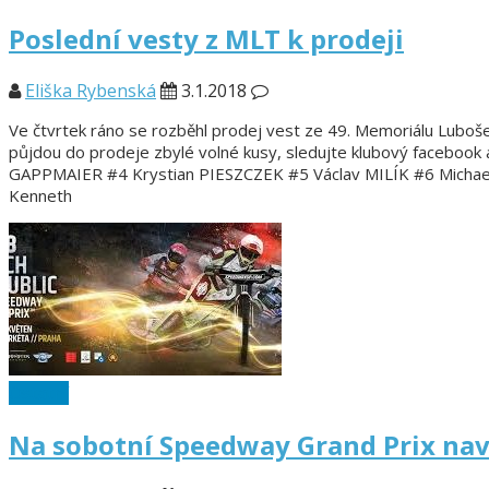
Poslední vesty z MLT k prodeji
Eliška Rybenská
3.1.2018
Ve čtvrtek ráno se rozběhl prodej vest ze 49. Memoriálu Luboše
půjdou do prodeje zbylé volné kusy, sledujte klubový facebook
GAPPMAIER #4 Krystian PIESZCZEK #5 Václav MILÍK #6 Mich
Kenneth
Ostatní
Na sobotní Speedway Grand Prix navá