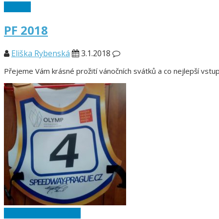
Ostatní
PF 2018
Eliška Rybenská
3.1.2018
Přejeme Vám krásné prožití vánočních svátků a co nejlepší vst
Memoriál L. Tomíčka