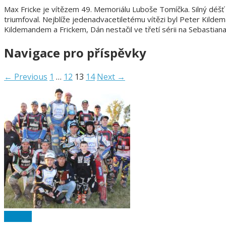
Max Fricke je vítězem 49. Memoriálu Luboše Tomíčka. Silný déšť d
triumfoval. Nejblíže jedenadvacetiletému vítězi byl Peter Kilde
Kildemandem a Frickem, Dán nestačil ve třetí sérii na Sebastiana
Navigace pro příspěvky
← Previous
1
…
12
13
14
Next →
Ostatní