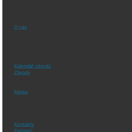
VIP vstupenky na Memoriál Luboše Tomíčka
Startovní listina
MLT – historické výsledky
O závodu
O nás
Historie ploché dráhy
Parametry dráhy
Naši jezdci
Chceš závodit
GDPR
Kalendář závodů
Závody
Extraliga
1.Liga
Média
PRESS
Foto
sportphoto.cz
wojta-foto.cz/
Kontakty
Partneři