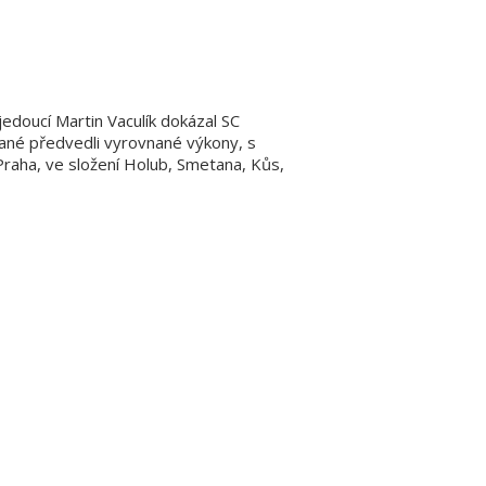
jedoucí Martin Vaculík dokázal SC
žané předvedli vyrovnané výkony, s
Praha, ve složení Holub, Smetana, Kůs,