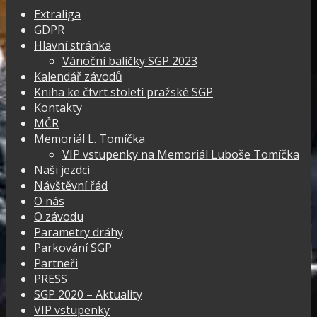
Extraliga
GDPR
Hlavní stránka
Vánoční balíčky SGP 2023
Kalendář závodů
Kniha ke čtvrt století pražské SGP
Kontakty
MČR
Memoriál L. Tomíčka
VIP vstupenky na Memoriál Luboše Tomíčka
Naši jezdci
Návštěvní řád
O nás
O závodu
Parametry dráhy
Parkování SGP
Partneři
PRESS
SGP 2020 – Aktuality
VIP vstupenky