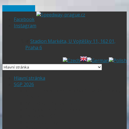
Skip to content
Facebook
Instagram
Stadion Markéta, U Vojtěšky 11, 162 01,
Praha 6
Hlavní stránka
SGP 2026
Vítejte na stránce pražské FIM Speedway
Grand Prix
SGP 2026 – Aktuality
Ceny vstupenek + mapa
Parkování SGP
VIP vstupenky
Časový harmonogram