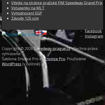
Vítejte na stránce pražské FIM Speedway Grand Prix
Vstupenky na MLT
Vyhodnocení SGP
Závody 125 ccm
Facebook
Instagram
Copyright © 2026
Speedway-prague.cz
. Všechna práva
vyhrazena
Šablona: Envince Pro by
Envince Pro
. Používáme
WordPress
(v češtině).