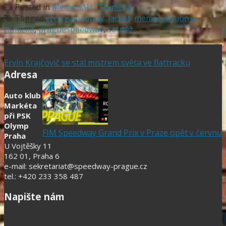
Posted in
Memoriál L. Tomíčka
Tagged
czechspeedway
,
jacket
,
memoriál luboše
tomíčka
,
praguespeedway
,
soutěž
Ervín Krajčovič se stal mistrem světa ve flattracku
Adresa
Auto klub
Markéta
při PSK
Olymp
FIM Speedway Grand Prix v Praze opět v červnu
Praha
U Vojtěšky 11
162 01, Praha 6
e-mail: sekretariat@speedway-prague.cz
tel.: +420 233 358 487
Napište nám