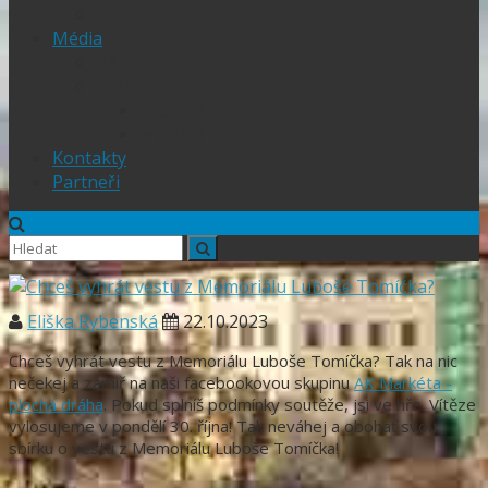
1.Liga
Média
PRESS
Foto
sportphoto.cz
wojta-foto.cz/
Kontakty
Partneři
Eliška Rybenská
22.10.2023
Chceš vyhrát vestu z Memoriálu Luboše Tomíčka? Tak na nic
nečekej a zamiř na naši facebookovou skupinu
AK Markéta -
plochá dráha
. Pokud splníš podmínky soutěže, jsi ve hře. Vítěze
vylosujeme v pondělí 30. října! Tak neváhej a obohať svou
sbírku o vestu z Memoriálu Luboše Tomíčka!