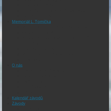
Ubytování při SGP
Czech SGP – historické výsledky
Vyhodnocení SGP
Memoriál L. Tomíčka
Memoriál L. Tomíčka – Aktuality
Vstupenky na MLT
VIP vstupenky na Memoriál Luboše
Tomíčka
Startovní listina
MLT – historické výsledky
O závodu
O nás
Historie ploché dráhy
Parametry dráhy
Naši jezdci
Chceš závodit
GDPR
Kalendář závodů
Závody
Extraliga