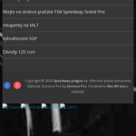
Vítejte na stránce pražské FIM Speedway Grand Prix
Vstupenky na MLT
Vyhodnocení SGP
Závody 125 ccm
Copyright © 2026
Speedway-prague.cz
. Všechna práva vyhrazena
Facebook
Instagram
Šablona: Envince Pro by
Envince Pro
. Používáme
WordPress
(v
češtině).