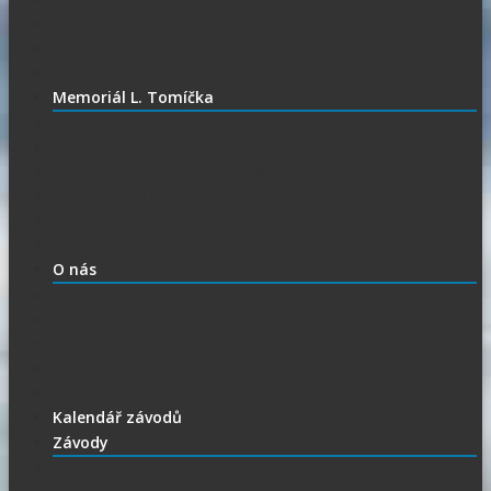
Časový harmonogram
Ubytování při SGP
Czech SGP – historické výsledky
Vyhodnocení SGP
Memoriál L. Tomíčka
Memoriál L. Tomíčka – Aktuality
Vstupenky na MLT
VIP vstupenky na Memoriál Luboše Tomíčka
Startovní listina
MLT – historické výsledky
O závodu
O nás
Historie ploché dráhy
Parametry dráhy
Naši jezdci
Chceš závodit
GDPR
Kalendář závodů
Závody
Extraliga