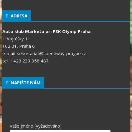
ADRESA
Auto klub Markéta při PSK Olymp Praha
U Vojtěšky 11
162 01, Praha 6
e-mail: sekretariat@speedway-prague.cz
tel.: +420 233 358 487
NAPIŠTE NÁM
Vaše jméno (vyžadováno)