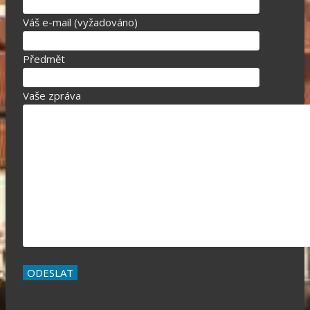
Váš e-mail (vyžadováno)
Předmět
Vaše zpráva