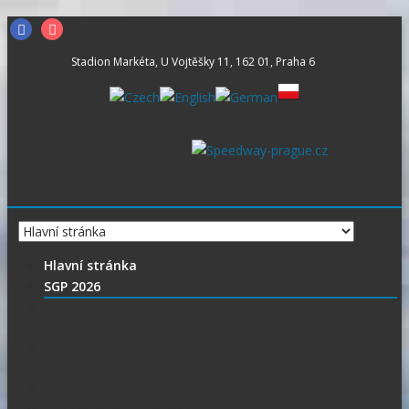
Skip
Facebook
Instagram
to
Stadion Markéta, U Vojtěšky 11, 162 01, Praha 6
content
Hlavní stránka
SGP 2026
Vítejte na stránce pražské FIM Speedway Grand Prix
SGP 2026 – Aktuality
Ceny vstupenek + mapa
Parkování SGP
VIP vstupenky