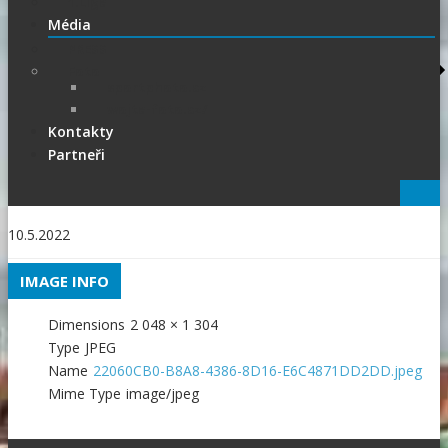
1.Liga
Média
PRESS
Foto
sportphoto.cz
wojta-foto.cz/
Kontakty
Partneři
10.5.2022
IMAGE INFO
Dimensions
2 048 × 1 304
Type
JPEG
Name
22060CB0-B8A8-4386-8D16-E6C4871DD2DD.jpeg
Mime Type
image/jpeg