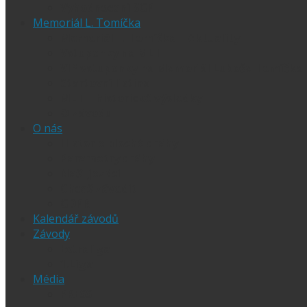
Vyhodnocení SGP
Memoriál L. Tomíčka
Memoriál L. Tomíčka – Aktuality
Vstupenky na MLT
VIP vstupenky na Memoriál Luboše Tomíčka
Startovní listina
MLT – historické výsledky
O závodu
O nás
Historie ploché dráhy
Parametry dráhy
Naši jezdci
Chceš závodit
GDPR
Kalendář závodů
Závody
Extraliga
1.Liga
Média
PRESS