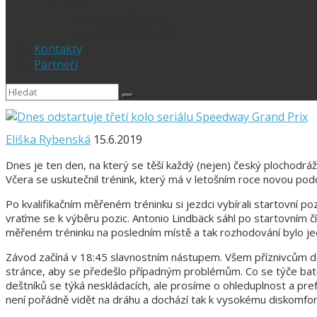
Foto
sportphoto.cz
wojta-foto.cz/
Kontakty
Partneři
Eliška Rybenská
15.6.2019
Dnes je ten den, na který se těší každý (nejen) český plochodráž
Včera se uskutečnil trénink, který má v letošním roce novou pod
Po kvalifikačním měřeném tréninku si jezdci vybírali startovní pozi
vraťme se k výběru pozic. Antonio Lindbäck sáhl po startovním čís
měřeném tréninku na posledním místě a tak rozhodování bylo jed
Závod začíná v 18:45 slavnostním nástupem. Všem příznivcům do
stránce, aby se předešlo případným problémům. Co se týče bat
deštníků se týká neskládacích, ale prosíme o ohleduplnost a pr
není pořádně vidět na dráhu a dochází tak k vysokému diskomfor