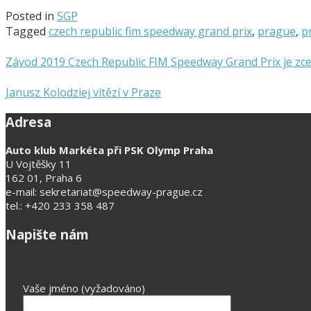
Posted in
SGP
Tagged
czech republic fim speedway grand prix
,
prague
,
p
Závod 2019 Czech Republic FIM Speedway Grand Prix je zc
Janusz Kolodziej vítězí v Praze
Adresa
Auto klub Markéta při PSK Olymp Praha
U Vojtěšky 11
162 01, Praha 6
e-mail: sekretariat@speedway-prague.cz
tel.: +420 233 358 487
Napište nám
Vaše jméno (vyžadováno)