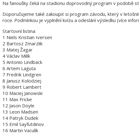
Na fanoušky čeká na stadionu doprovodný program v podobě stree
Doporučujeme také zakoupit si program závodu, který v letošn
roce. Podmínkou je vyplnění kvízu a odeslání výsledku (více info
Startovní listina:
1 Niels Kristian Iversen
2 Bartosz Zmarzlik
3 Matej Žagar
4 Václav Milík
5 Antonio Lindbäck
6 Artem Laguta
7 Fredrik Lindgren
8 Janusz Kolodziej
9 Robert Lambert
10 Maciej Janowski
11 Max Fricke
12 Jason Doyle
13 Leon Madsen
14 Patryk Dudek
15 Emil Sayfutdinov
16 Martin Vaculík