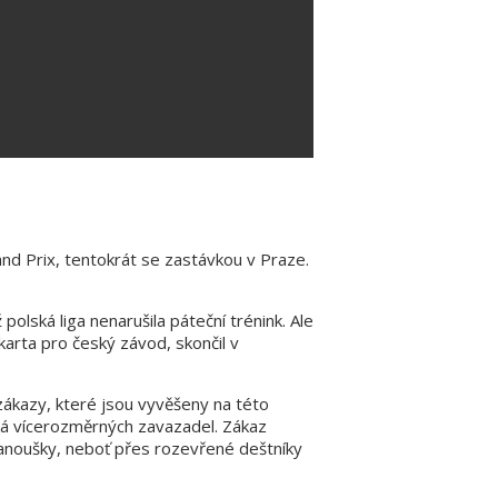
and Prix, tentokrát se zastávkou v Praze.
 polská liga nenarušila páteční trénink. Ale
 karta pro český závod, skončil v
ákazy, které jsou vyvěšeny na této
ká vícerozměrných zavazadel. Zákaz
fanoušky, neboť přes rozevřené deštníky