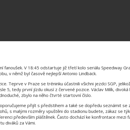
ní fanoušek. V 18:45 odstartuje již třetí kolo seriálu Speedway Gr
obu, v němž byl časově nejlepší Antonio Lindbäck.
ce. Teprve v Praze se tréninku účastnili všichni jezdci SGP, jelikož
le 5, tedy první jízdu okusí z červené pozice. Václav Milík, divoká
noduché, zbylo na něho čtvrté startovní číslo.
poručujeme přijít s předstihem a také se dopředu seznámit se z
ohů, s malými rozměry vpuštěni do stadionu budete, zákaz se tý
eferenci především pláštěnek. Často dochází ke konfrontace mezi 
tu diváků za Vámi.