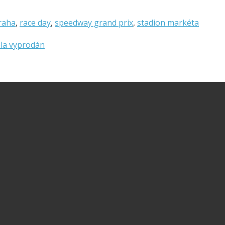
raha
,
race day
,
speedway grand prix
,
stadion markéta
ela vyprodán