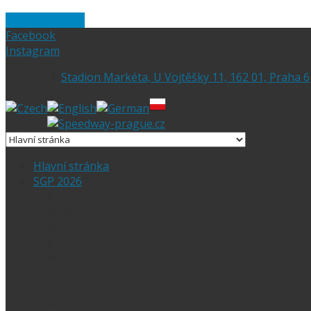
Skip to content
Facebook
Instagram
Stadion Markéta, U Vojtěšky 11, 162 01, Praha 6
Hlavní stránka
SGP 2026
Vítejte na stránce pražské FIM Speedway Gr
SGP 2026 – Aktuality
Ceny vstupenek + mapa
Parkování SGP
VIP vstupenky
Časový harmonogram
Ubytování při SGP
Czech SGP – historické výsledky