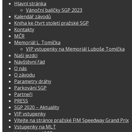
Hlavní stránka
Vánoční balíčky SGP 2023
Kalendář závodů
Kniha ke čtvrt století pražské SGP
Kontakty
MČR
Memoriál L. Tomíčka
VIP vstupenky na Memoriál Luboše Tomíčka
Naši jezdci
Návštěvní řád
O nás
O závodu
Parametry dráhy
Parkování SGP
Partneři
PRESS
SGP 2020 – Aktuality
VIP vstupenky
Vítejte na stránce pražské FIM Speedway Grand Prix
Vstupenky na MLT