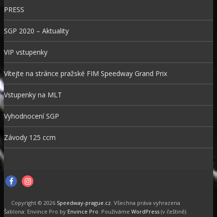
PRESS
SGP 2020 – Aktuality
VIP vstupenky
Vítejte na stránce pražské FIM Speedway Grand Prix
Vstupenky na MLT
Vyhodnocení SGP
Závody 125 ccm
F
I
a
n
Copyright © 2026
Speedway-prague.cz
. Všechna práva vyhrazena
c
s
Šablona: Envince Pro by
Envince Pro
. Používáme
WordPress
(v češtině).
e
t