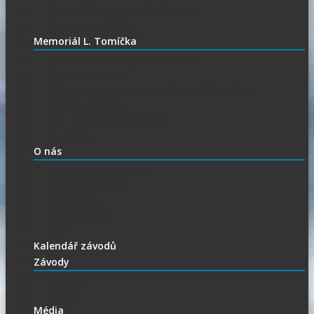
Czech SGP – historické výsledky
Vyhodnocení SGP
Memoriál L. Tomíčka
Memoriál L. Tomíčka – Aktuality
Vstupenky na MLT
VIP vstupenky na Memoriál Luboše Tomíčka
Startovní listina
MLT – historické výsledky
O závodu
O nás
Historie ploché dráhy
Parametry dráhy
Naši jezdci
Chceš závodit
GDPR
Kalendář závodů
Závody
Extraliga
1.Liga
Média