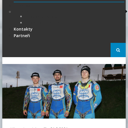
PRESS
Foto
sportphoto.cz
wojta-foto.cz/
Kontakty
Partneři