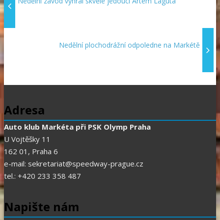
Nedělní závod vyhrál skvěle jedoucí Artem Laguta
Nedělní plochodrážní odpoledne na Markétě
Adresa
Auto klub Markéta při PSK Olymp Praha
U Vojtěšky 11
162 01, Praha 6
e-mail: sekretariat@speedway-prague.cz
tel.: +420 233 358 487
Napište nám