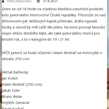
31.8.2021
Eliška Rybenská
Dnes se od 18 hodin na stadionu Markéta uskuteční poslední
kolo juniorského mistrovství České republiky. Přestože se nad
Břevnovem pár dešťových kapek přehnalo, dráha vypadá
hezky a závod by měl začít dle plánu. Na konci poznají fanoušci
nejen vítěze dnešního klání, ale také juniorského mistra pro
letošní rok, a to v kategorii do 19 i 21 let.
MČR juniorů se bude účastnit i Adam Bednář na motocyklu o
obsahu 250 ccm.
Michal Baštecký
Jan Kvěch
Adam Bednář (250 ccm)
Jakub Exler
Bruno Belan
Vojtěch Zamazal
Pavel Kuchař