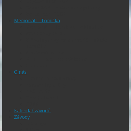
Ubytování při SGP
Czech SGP – historické výsledky
Vyhodnocení SGP
Memoriál L. Tomíčka
Memoriál L. Tomíčka – Aktuality
Vstupenky na MLT
VIP vstupenky na Memoriál Luboše
Tomíčka
Startovní listina
MLT – historické výsledky
O závodu
O nás
Historie ploché dráhy
Parametry dráhy
Naši jezdci
Chceš závodit
GDPR
Kalendář závodů
Závody
Extraliga
1.Liga