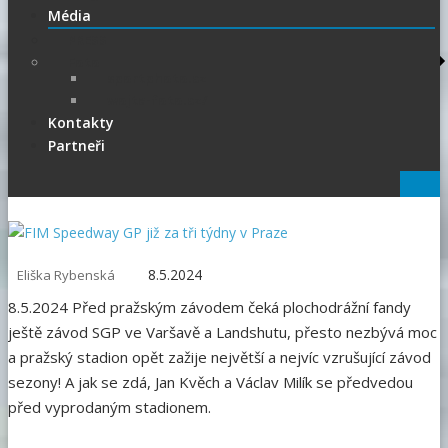
Média
PRESS
Foto
sportphoto.cz
wojta-foto.cz/
Kontakty
Partneři
8.5.2024
Eliška Rybenská
8.5.2024 Před pražským závodem čeká plochodrážní fandy
ještě závod SGP ve Varšavě a Landshutu, přesto nezbývá moc
a pražský stadion opět zažije největší a nejvíc vzrušující závod
sezony! A jak se zdá, Jan Kvěch a Václav Milík se předvedou
před vyprodaným stadionem.