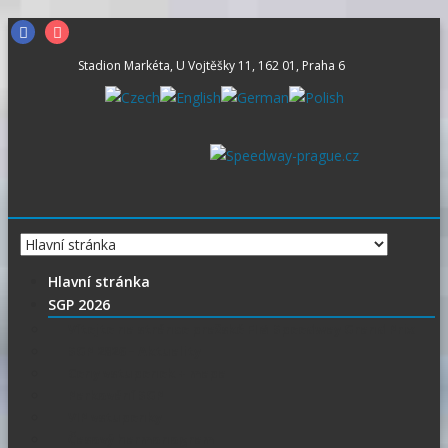
Skip
Facebook
Instagram
to
Stadion Markéta, U Vojtěšky 11, 162 01, Praha 6
content
Hlavní stránka
SGP 2026
Vítejte na stránce pražské FIM Speedway Grand Prix
SGP 2026 – Aktuality
Ceny vstupenek + mapa
Parkování SGP
VIP vstupenky
Časový harmonogram