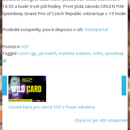
16:30 a bude trvat půl hodiny. První jízda závodu ORLEN FIM
Speedway Grand Prix of Czech Republic odstartuje v 19 hodin.
Poslední vstupenky jsou k dispozici v síti
Ticketportal
Posted in
SGP
Tagged
czech sgp
,
jan kvěch
,
marketa stadium
,
orlen
,
speedway
gp
Divoká karta pro závod SGP v Praze odhalena
Zbývá už jen 400 vstupenek!