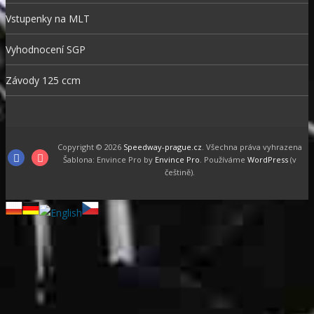
Vstupenky na MLT
Vyhodnocení SGP
Závody 125 ccm
Copyright © 2026
Speedway-prague.cz
. Všechna práva vyhrazena
Facebook
Instagram
Šablona: Envince Pro by
Envince Pro
. Používáme
WordPress
(v
češtině).