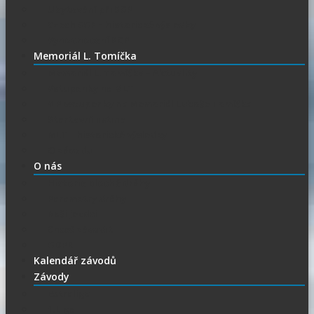
Ubytování při SGP
Czech SGP – historické výsledky
Vyhodnocení SGP
Memoriál L. Tomíčka
Memoriál L. Tomíčka – Aktuality
Vstupenky na MLT
VIP vstupenky na Memoriál Luboše Tomíčka
Startovní listina
MLT – historické výsledky
O závodu
O nás
Historie ploché dráhy
Parametry dráhy
Naši jezdci
Chceš závodit
GDPR
Kalendář závodů
Závody
Extraliga
1.Liga