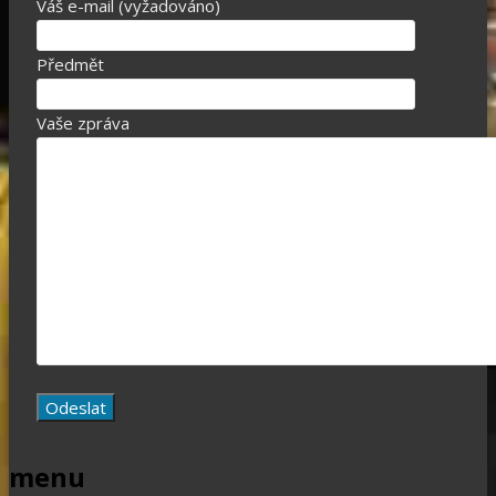
Váš e-mail (vyžadováno)
Předmět
Vaše zpráva
menu