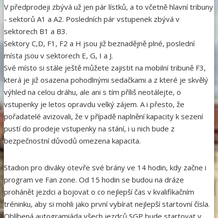
V předprodeji zbývá už jen pár lístků, a to včetně hlavní tribuny
- sektorů A1 a A2. Posledních pár vstupenek zbývá v
sektorech B1 a B3.
Sektory C,D, F1, F2 a H jsou již beznadějně plné, poslední
místa jsou v sektorech E, G, I a J.
Své místo si stále ještě můžete zajistit na mobilní tribuně F3,
která je již osazena pohodlnými sedačkami a z které je skvělý
výhled na celou dráhu, ale ani s tím příliš neotálejte, o
vstupenky je letos opravdu velký zájem. A i přesto, že
pořadatelé avizovali, že v případě naplnění kapacity k sezení
pustí do prodeje vstupenky na stání, i u nich bude z
bezpečnostní důvodů omezena kapacita.
Stadion pro diváky otevře své brány ve 14 hodin, kdy začne i
program ve Fan zone. Od 15 hodin se budou na dráze
prohánět jezdci a bojovat o co nejlepší čas v kvalifikačním
tréninku, aby si mohli jako první vybírat nejlepší startovní čísla.
Oblíbená autogramiáda všech jezdců SGP bude startovat v