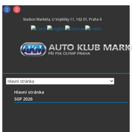
Skip
Facebook
Instagram
to
Stadion Markéta, U Vojtěšky 11, 162 01, Praha 6
content
Hlavní stránka
SGP 2026
Vítejte na stránce pražské FIM Speedway Grand Prix
SGP 2026 – Aktuality
Ceny vstupenek + mapa
Parkování SGP
VIP vstupenky