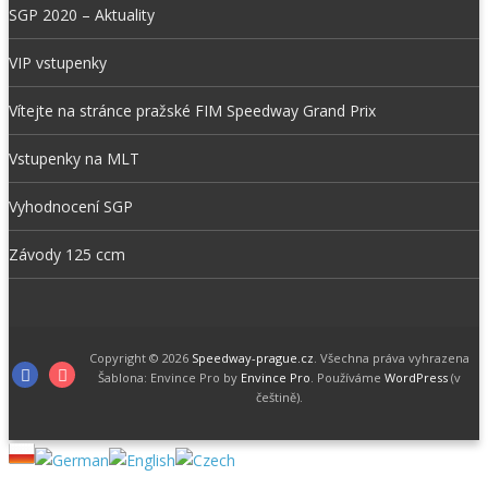
SGP 2020 – Aktuality
VIP vstupenky
Vítejte na stránce pražské FIM Speedway Grand Prix
Vstupenky na MLT
Vyhodnocení SGP
Závody 125 ccm
Copyright © 2026
Speedway-prague.cz
. Všechna práva vyhrazena
Facebook
Instagram
Šablona: Envince Pro by
Envince Pro
. Používáme
WordPress
(v
češtině).