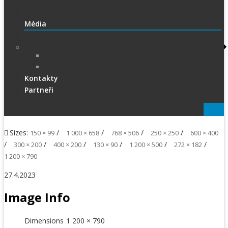
Extraliga
1.Liga
Média
PRESS
Foto
sportphoto.cz
wojta-foto.cz/
Kontakty
Partneři
Sizes:
/
/
/
/
150 × 99
1 000 × 658
768 × 506
250 × 250
600 × 400
/
/
/
/
/
/
300 × 200
400 × 200
130 × 90
1 200 × 500
272 × 182
1 200 × 790
27.4.2023
Image Info
Dimensions
1 200 × 790