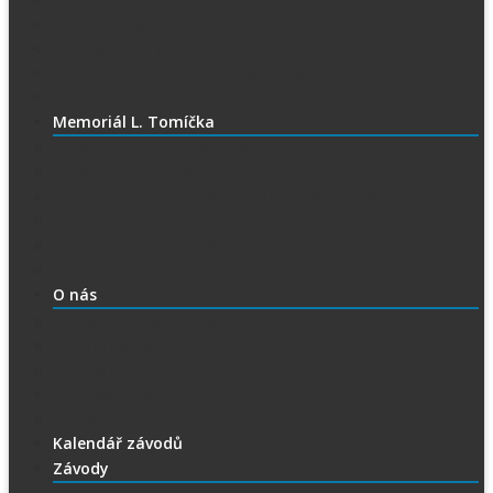
Časový harmonogram
Ubytování při SGP
Czech SGP – historické výsledky
Vyhodnocení SGP
Memoriál L. Tomíčka
Memoriál L. Tomíčka – Aktuality
Vstupenky na MLT
VIP vstupenky na Memoriál Luboše Tomíčka
Startovní listina
MLT – historické výsledky
O závodu
O nás
Historie ploché dráhy
Parametry dráhy
Naši jezdci
Chceš závodit
GDPR
Kalendář závodů
Závody