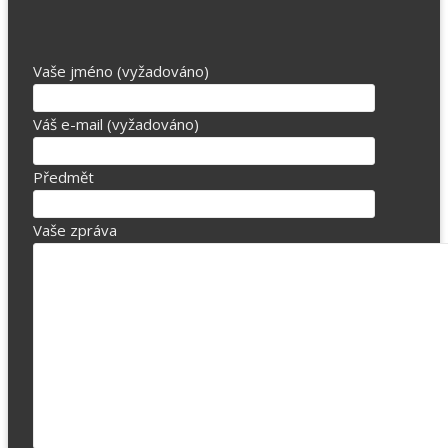
Vaše jméno (vyžadováno)
Váš e-mail (vyžadováno)
Předmět
Vaše zpráva