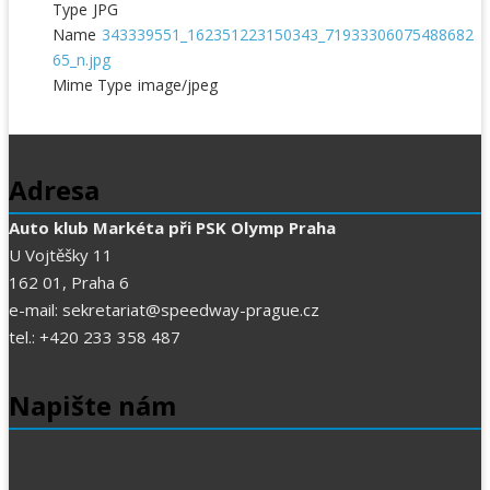
Type
JPG
Name
343339551_162351223150343_71933306075488682
65_n.jpg
Mime Type
image/jpeg
Adresa
Auto klub Markéta při PSK Olymp Praha
U Vojtěšky 11
162 01, Praha 6
e-mail: sekretariat@speedway-prague.cz
tel.: +420 233 358 487
Napište nám