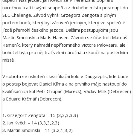
náročnou tratí i svými soupeři a z druhého místa postoupil do
SEC Challenge. Závod vyhrál Grzegorz Zengota s plným
počtem bodů, který byl zároveň jediným, který ve společné
jízdě přemohl českého jezdce. Dalšími postupujícími jsou
Martin Smolinski a Mads Hansen. Závodu se účastnil i Matouš
Kameník, který nahradil nepřítomného Victora Palovaaru, ale
bohužel byla pro něj trať velmi náročná a skončil na posledním
místě.
V sobotu se uskuteční kvalifikační kolo v Daugavpils, kde bude
o postup bojovat Daniel Klíma a na prvního máje nastoupí do
kvalifikačních kol Petr Chlupáč (Mureck), Václav Milík (Debrecen)
a Eduard Krčmář (Debrecen).
1. Grzegorz Zengota – 15 (3,3,3,3,3)
2. Jan Kvěch – 14 (3,3,3,2,3)
3. Martin Smolinski – 11 (3,2,1,3,2)