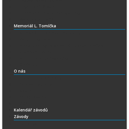
Časový harmonogram
Ubytování při SGP
Czech SGP – historické výsledky
Vyhodnocení SGP
Memoriál L. Tomíčka
Memoriál L. Tomíčka – Aktuality
Vstupenky na MLT
VIP vstupenky na Memoriál Luboše Tomíčka
Startovní listina
MLT – historické výsledky
O závodu
O nás
Historie ploché dráhy
Parametry dráhy
Naši jezdci
Chceš závodit
GDPR
Kalendář závodů
Závody
Extraliga