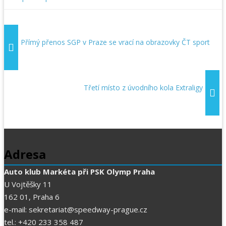
Přímý přenos SGP v Praze se vrací na obrazovky ČT sport
Třetí místo z úvodního kola Extraligy
Adresa
Auto klub Markéta při PSK Olymp Praha
U Vojtěšky 11
162 01, Praha 6
e-mail: sekretariat@speedway-prague.cz
tel.: +420 233 358 487