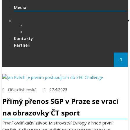
1.Liga
Média
PRESS
Foto
sportphoto.cz
wojta-foto.cz/
Kontakty
Partneři
27.4.2023
Eliška Rybenská
Přímý přenos SGP v Praze se vrací
na obrazovky ČT sport
První kvalifikační závod Mistrovství Evropy a hned první
úspěch. Náš jezdec Jan Kvěch se v Terenzanu popral s