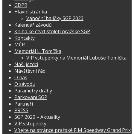
GDPR
Hlavní stránka
Vánoční balíčky SGP 2023
Kalendář závodů
Kniha ke čtvrt století pražské SGP
Kontakty
MČR
Memoriál L. Tomíčka
VIP vstupenky na Memoriál Luboše Tomíčka
Naši jezdci
Návštěvní řád
O nás
O závodu
Parametry dráhy
Parkování SGP
Partneři
PRESS
SGP 2020 – Aktuality
VIP vstupenky
Vítejte na stránce pražské FIM Speedway Grand Prix