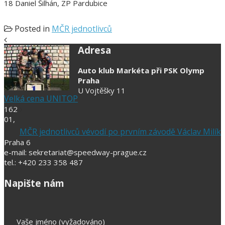
18 Daniel Šilhán, ZP Pardubice
Posted in
MČR jednotlivců
Adresa
Auto klub Markéta při PSK Olymp
Praha
U Vojtěšky 11
Velká cena UNITOP
162
01,
MČR jednotlivců vévodí po prvním závodě Václav Milík
Praha 6
e-mail: sekretariat@speedway-prague.cz
tel.: +420 233 358 487
Napište nám
Vaše jméno (vyžadováno)