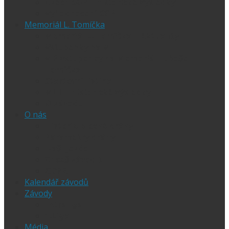
Czech SGP – historické výsledky
Vyhodnocení SGP
Memoriál L. Tomíčka
Memoriál L. Tomíčka – Aktuality
Vstupenky na MLT
VIP vstupenky na Memoriál Luboše
Tomíčka
Startovní listina
MLT – historické výsledky
O závodu
O nás
Historie ploché dráhy
Parametry dráhy
Naši jezdci
Chceš závodit
GDPR
Kalendář závodů
Závody
Extraliga
1.Liga
Média