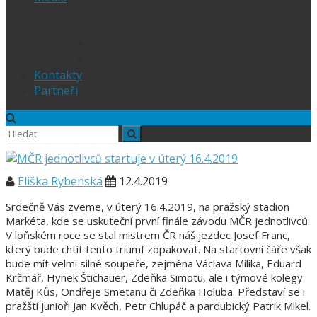
PRESS
Foto
sportphoto.cz
wojta-foto.cz/
Kontakty
Partneři
Eliška Rybenská
12.4.2019
Srdečně Vás zveme, v úterý 16.4.2019, na pražský stadion
Markéta, kde se uskuteční první finále závodu MČR jednotlivců.
V loňském roce se stal mistrem ČR náš jezdec Josef Franc,
který bude chtít tento triumf zopakovat. Na startovní čáře však
bude mít velmi silné soupeře, zejména Václava Milíka, Eduard
Krčmář, Hynek Štichauer, Zdeňka Simotu, ale i týmové kolegy
Matěj Kůs, Ondřeje Smetanu či Zdeňka Holuba. Představí se i
pražští junioři Jan Kvěch, Petr Chlupáč a pardubický Patrik Mikel.