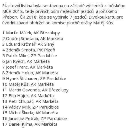
Startovní listina byla sestavena na základě výsledků z loňského
MČR 2018, tedy prvních osm nejlepších jezdců a loňského
Přeboru ČR 2018, kde se vybíralo 7 jezdců. Divokou kartu pro
úvodní závod obdržel od komise ploché dráhy Matěj Kůs.
1 Martin Málek, AK Březolupy
2 Ondřej Smetana, AK Markéta
3 Eduard Krčmář, AK Slaný
4 Zdeněk Simota, PK Plzeň
5 Patrik Mikel, ZP Pardubice
6 Jan Kvěch, AK Markéta
7 Josef Franc, AK Markéta
8 Zdeněk Holub, AK Markéta
9 Hynek Štichauer, ZP Pardubice
10 Matěj Kůs, AK Markéta
11 Martin Gavenda, AK Březolupy
12 Filip Hájek, AK Markéta
13 Petr Chlupáč, AK Markéta
14 Václav Milík, ZP Parudbice
15 Michal Škurla, AK Markéta
16 Jaroslav Petrák, ZP Pardubice
17 Daniel Klíma, AK Markéta