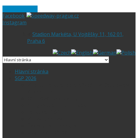
Skip to content
Facebook
Instagram
Stadion Markéta, U Vojtěšky 11, 162 01,
Praha 6
Hlavní stránka
SGP 2026
Vítejte na stránce pražské FIM Speedway
Grand Prix
SGP 2026 – Aktuality
Ceny vstupenek + mapa
Parkování SGP
VIP vstupenky
Časový harmonogram
Ubytování při SGP