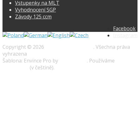
Vstupenky na MLT
Vyhodnocení SGP
Závody 125 ccm
Facebook
Instagram
Copyright © 2026
Speedway-prague.cz
. Všechna práva
vyhrazena
Šablona: Envince Pro by
Envince Pro
. Používáme
WordPress
(v češtině).