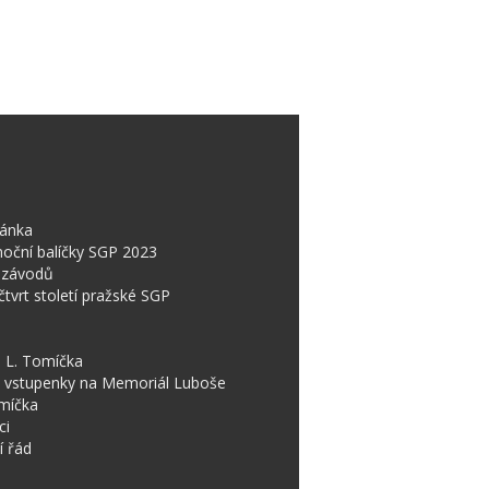
ránka
oční balíčky SGP 2023
 závodů
čtvrt století pražské SGP
 L. Tomíčka
P vstupenky na Memoriál Luboše
míčka
ci
í řád