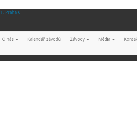
01, Praha 6
O nás
Kalendář závodů
Závody
Média
Konta