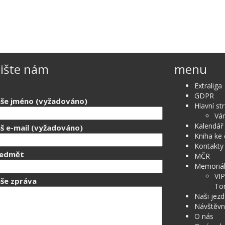
ište nám
menu
Extraliga
GDPR
še jméno (vyžadováno)
Hlavní st
Ván
Kalendář
š e-mail (vyžadováno)
Kniha ke 
Kontakty
ředmět
MČR
Memoriál
VI
še zpráva
To
Naši jezd
Návštěvn
O nás