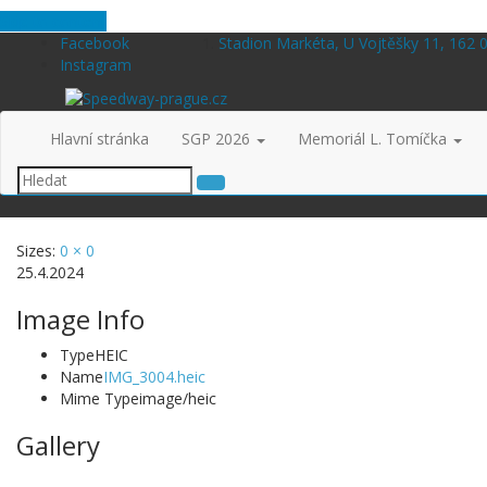
Skip to content
Facebook
Stadion Markéta, U Vojtěšky 11, 162 
Instagram
Hlavní stránka
SGP 2026
Memoriál L. Tomíčka
Sizes:
0 × 0
25.4.2024
Image Info
Type
HEIC
Name
IMG_3004.heic
Mime Type
image/heic
Gallery