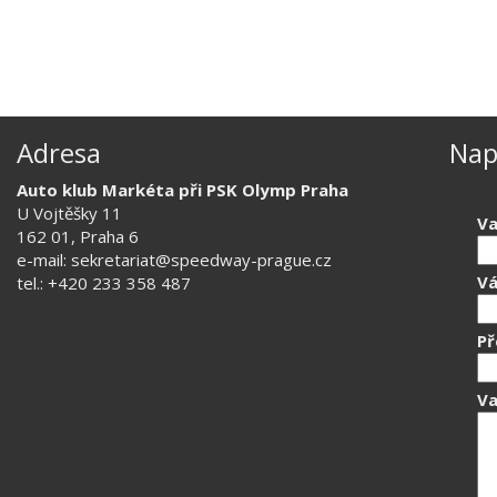
Adresa
Nap
Auto klub Markéta při PSK Olymp Praha
U Vojtěšky 11
Va
162 01, Praha 6
e-mail: sekretariat@speedway-prague.cz
Vá
tel.: +420 233 358 487
P
Va