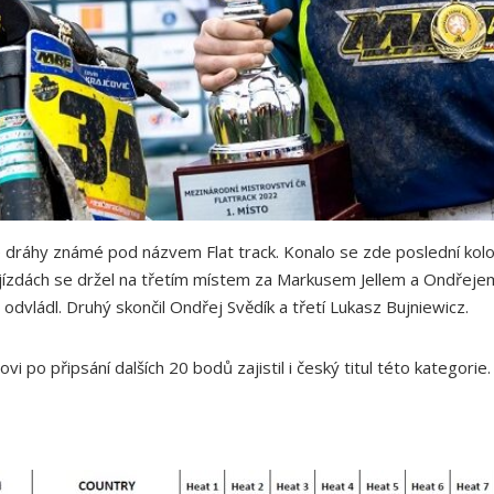
 dráhy známé pod názvem Flat track. Konalo se zde poslední kol
ch jízdách se držel na třetím místem za Markusem Jellem a Ondřeje
 odvládl. Druhý skončil Ondřej Svědík a třetí Lukasz Bujniewicz.
 po připsání dalších 20 bodů zajistil i český titul této kategor