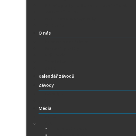
VIP vstupenky na Memoriál Luboše Tomíčka
Startovní listina
MLT – historické výsledky
O závodu
O nás
Historie ploché dráhy
Parametry dráhy
Naši jezdci
Chceš závodit
GDPR
Kalendář závodů
Závody
Extraliga
1.Liga
Média
PRESS
Foto
sportphoto.cz
wojta-foto.cz/