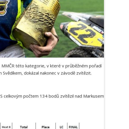
o MMČR této kategorie, v které v průběžném pořadí
m Svědíkem, dokázal nakonec v závodě zvítězit.
ie. S celkovým počtem 134 bodů zvítězil nad Markusem