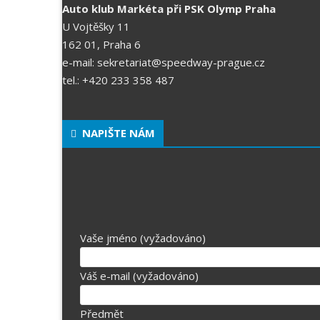
Auto klub Markéta při PSK Olymp Praha
U Vojtěšky 11
162 01, Praha 6
e-mail: sekretariat@speedway-prague.cz
tel.: +420 233 358 487
NAPIŠTE NÁM
Vaše jméno (vyžadováno)
Váš e-mail (vyžadováno)
Předmět