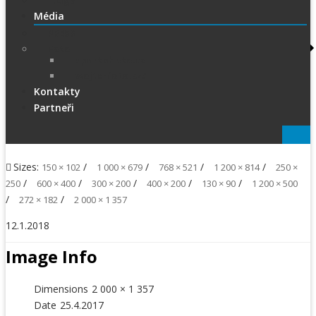
1.Liga
Média
PRESS
Foto
sportphoto.cz
wojta-foto.cz/
Kontakty
Partneři
Sizes:
/
/
/
/
150 × 102
1 000 × 679
768 × 521
1 200 × 814
250 ×
/
/
/
/
/
250
600 × 400
300 × 200
400 × 200
130 × 90
1 200 × 500
/
/
272 × 182
2 000 × 1 357
12.1.2018
Image Info
Dimensions
2 000 × 1 357
Date
25.4.2017