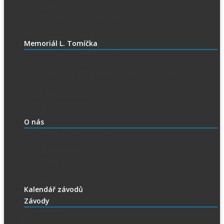
Ubytování při SGP
Czech SGP – historické výsledky
Vyhodnocení SGP
Memoriál L. Tomíčka
Memoriál L. Tomíčka – Aktuality
Vstupenky na MLT
VIP vstupenky na Memoriál Luboše Tomíčka
Startovní listina
MLT – historické výsledky
O závodu
O nás
Historie ploché dráhy
Parametry dráhy
Naši jezdci
Chceš závodit
GDPR
Kalendář závodů
Závody
Extraliga