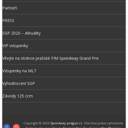
Partneři
PRESS
SGP 2020 – Aktuality
VIP vstupenky
Vítejte na stránce pražské FIM Speedway Grand Prix
Vstupenky na MLT
Vyhodnocení SGP
Závody 125 ccm
Copyright © 2026
Speedway-prague.cz
. Všechna práva vyhrazena
Facebook
Instagram