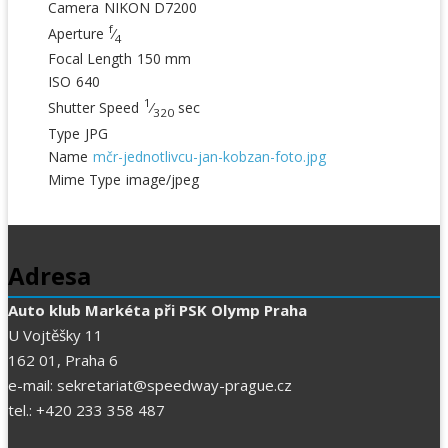
Camera
NIKON D7200
f
Aperture
⁄
4
Focal Length
150 mm
ISO
640
1
Shutter Speed
⁄
sec
320
Type
JPG
Name
mčr-jednotlivcu-jan-kobzan-foto.jpg
Mime Type
image/jpeg
Adresa
Auto klub Markéta při PSK Olymp Praha
U Vojtěšky 11
162 01, Praha 6
e-mail: sekretariat@speedway-prague.cz
tel.: +420 233 358 487