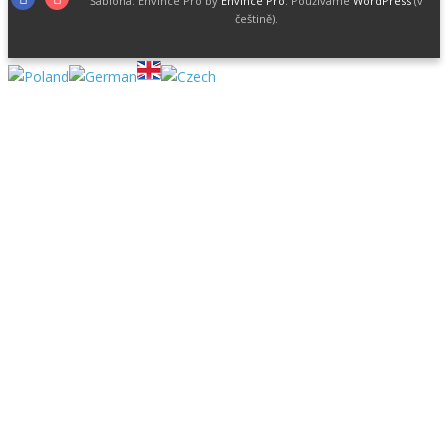
Šablona: Envince Pro by
Envince Pro
. Používáme
WordPress
(v
češtině).