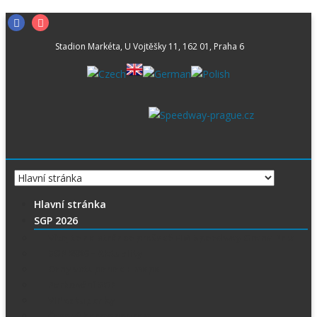
Skip
Facebook
Instagram
to
Stadion Markéta, U Vojtěšky 11, 162 01, Praha 6
content
Hlavní stránka
SGP 2026
Vítejte na stránce pražské FIM Speedway Grand Prix
SGP 2026 – Aktuality
Ceny vstupenek + mapa
Parkování SGP
VIP vstupenky
Časový harmonogram